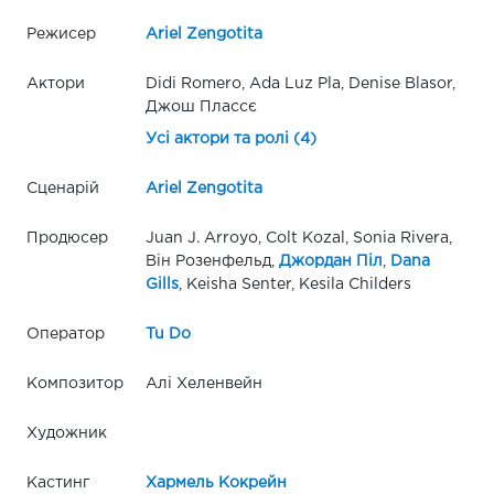
Режисер
Ariel Zengotita
Актори
Didi Romero, Ada Luz Pla, Denise Blasor,
Джош Плассє
Усі актори та ролі (4)
Сценарій
Ariel Zengotita
Продюсер
Juan J. Arroyo, Colt Kozal, Sonia Rivera,
Він Розенфельд,
Джордан Піл
,
Dana
Gills
, Keisha Senter, Kesila Childers
Оператор
Tu Do
Композитор
Алі Хеленвейн
Художник
Кастинг
Хармель Кокрейн