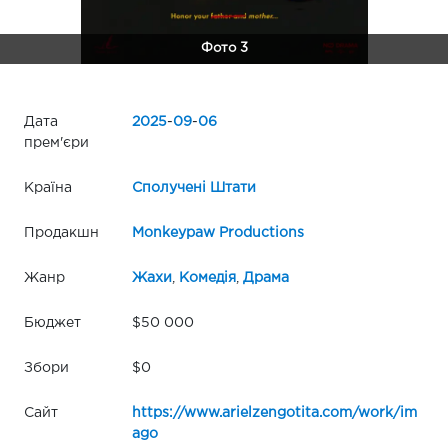
Фото 3
Дата
2025
-
09
-
06
прем'єри
Країна
Сполучені Штати
Продакшн
Monkeypaw Productions
Жанр
Жахи
,
Комедія
,
Драма
Бюджет
$50 000
Збори
$0
Сайт
https://www.arielzengotita.com/work/im
ago