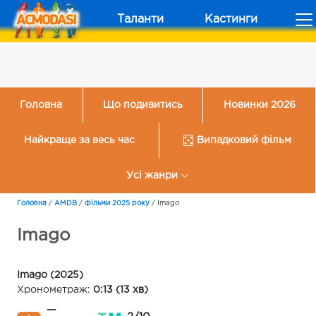
Таланти
Кастинги
Головна
Що подивитись
Новинки 2026
Найкраще за весь час
Випадковий фільм
Усі жанри
Головна
/
AMDB
/
Фільми 2025 року
/
Imago
Imago
Imago (2025)
Хронометраж:
0:13 (13 хв)
—