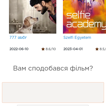
777 ಚಾರ್ಲಿ
Szelfi Egyetem
2022-06-10
8.6/10
2023-04-01
8.5
Вам сподобався фільм?