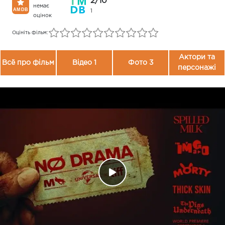
2/10
немає
1
оцінок
Оцініть фільм:
Актори та
Всё про фільм
Відео 1
Фото 3
персонажі