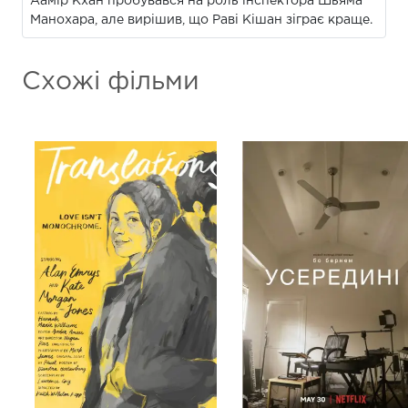
Аамір Кхан пробувався на роль інспектора Шьяма
Манохара, але вирішив, що Раві Кішан зіграє краще.
Схожі фільми