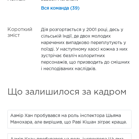
Вся команда (39)
Короткий
Дія розгортається у 2001 році, десь у
зміст
сільській Індії, де двох молодих
наречених випадково переплутують у
поїзді. У наступному хаосі кожна з них
зустрічає безліч колоритних
персонажів, що призводить до смішних
і несподіваних наслідків.
Що залишилося за кадром
Аамір Хан пробувався на роль інспектора Шьяма
Манохара, але вирішив, що Раві Кішан зіграє краще.