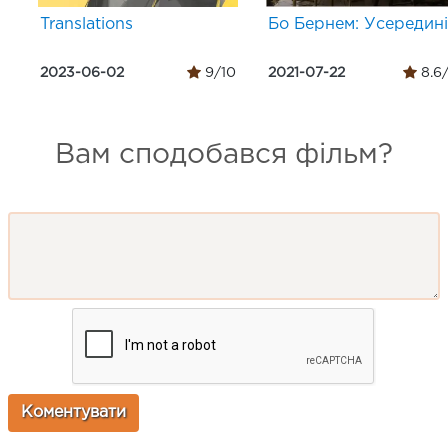
Translations
Бо Бернем: Усередині
2023-06-02
9/10
2021-07-22
8.6
Вам сподобався фільм?