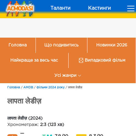
Таланти
Кастинги
Головна
Що подивитись
Новинки 2026
Найкраще за весь час
Випадковий фільм
Усі жанри
Головна
/
AMDB
/
Фільми 2024 року
/
लापता लेडीज़
लापता लेडीज़
लापता लेडीज़ (2024)
Хронометраж:
2:3 (123 хв)
—