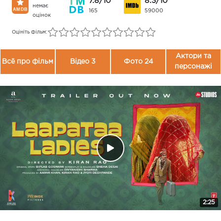
7.8/10
8.3/10
немає
165
59000
оцінок
Оцініть фільм:
Актори та
Всё про фільм
Відео 3
Фото 24
персонажі
2:25