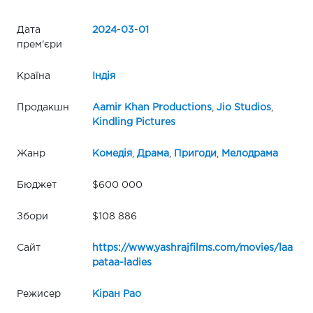
Дата
2024
-
03
-
01
прем'єри
Країна
Індія
Продакшн
Aamir Khan Productions
,
Jio Studios
,
Kindling Pictures
Жанр
Комедія
,
Драма
,
Пригоди
,
Мелодрама
Бюджет
$600 000
Збори
$108 886
Сайт
https://www.yashrajfilms.com/movies/laa
pataa-ladies
Режисер
Кіран Рао