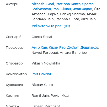
Актори
Nitanshi Goel
,
Pratibha Ranta
,
Sparsh
Shrivastava
,
Раві Кішан
,
Чхая Кадам
, Ґіта
Аґравал Шарма, Pankaj Sharma, Abeer
Sandeep Jain, Rachna Gupta, Kirti Jain
Усі актори та ролі (10)
Сценарій
Снеха Десаї
Продюсер
Амір Хан
,
Кіран Рао
,
Джйоті Дешпанде
,
Naved Farooqui, Antara Banerjee
Оператор
Vikash Nowlakha
Композитор
Рам Сампат
Художник
Вікрам Сінгх
Кастинг
Romil Jain, Роміл Моді
Монтаж
Jabeen Merchant