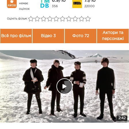
6.9/10
7.1/10
немає
356
22000
оцінок
Оцініть фільм:
Актори та
Всё про фільм
Відео 3
Фото 72
персонажі
2:42