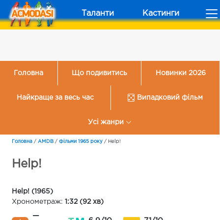
Таланти
Кастинги
Головна
Що подивитись
Новинки 2026
Найкраще за весь час
Випадковий фільм
Усі жанри
Головна
/
AMDB
/
Фільми 1965 року
/
Help!
Help!
Help! (1965)
Хронометраж:
1:32 (92 хв)
—