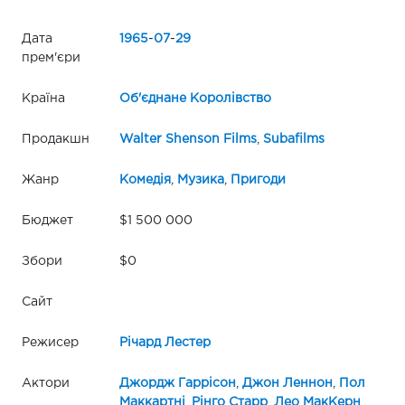
Дата
1965
-
07
-
29
прем'єри
Країна
Об'єднане Королівство
Продакшн
Walter Shenson Films
,
Subafilms
Жанр
Комедія
,
Музика
,
Пригоди
Бюджет
$1 500 000
Збори
$0
Сайт
Режисер
Річард Лестер
Актори
Джордж Гаррісон
,
Джон Леннон
,
Пол
Маккартні
,
Рінго Старр
,
Лео МакКерн
,