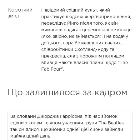
Короткий
Невідомий східний культ, який
зміст
практикує людські жертвоприношення,
переслідує Рінго після того, як він
мимоволі надягає церемоніальне кільце
(яке, звісно, не знімається). І на додачу
до цього, пара божевільних вчених,
співробітники Скотланд-Ярду та
прекрасна, але з порожнім поглядом
вбивця мають власні плани щодо "The
Fab Four".
Що залишилося за кадром
За словами Джорджа Гаррісона, під час зйомок
сцени з конем і вікном учасники групи The Beatles
так сміялися, що зйомки однієї цієї сцени зайняли
майже цілий день.