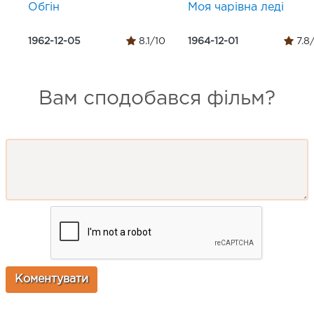
Обгін
Моя чарівна леді
1962-12-05
8.1/10
1964-12-01
7.8
Вам сподобався фільм?