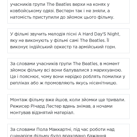
учасників групи The Beatles верхи на конях у
ковбойському одязі. Вестерн так і не зняли, а
натомість приступили до зйомок цього фільму.
У фільмі звучить мелодія пісні A Hard Day'S Night,
яку не виконують у фільмі самі The Beatles. Її
виконує індійський оркестр та армійський горн.
За словами учасників групи The Beatles, в момент
зйомок фільму всі вони балувалися з марихуаною.
Це і пояснює, чому вони нерідко роблять помилки у
репліках або ж промовляють якусь нісенітницю.
Монтаж фільму вже йшов, коли зйомки ще тривали.
Режисер Річард Лестер вдень знімав, а ночами
монтував відзнятий матеріал.
За словами Пола Маккартні, під час роботи над
сценарієм фільму було враховано бажання