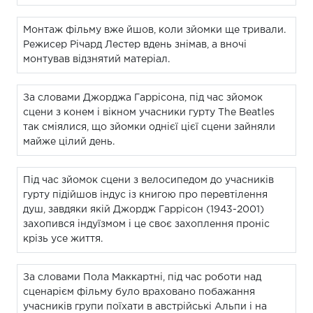
Монтаж фільму вже йшов, коли зйомки ще тривали.
Режисер Річард Лестер вдень знімав, а вночі
монтував відзнятий матеріал.
За словами Джорджа Гаррісона, під час зйомок
сцени з конем і вікном учасники гурту The Beatles
так сміялися, що зйомки однієї цієї сцени зайняли
майже цілий день.
Під час зйомок сцени з велосипедом до учасників
гурту підійшов індус із книгою про перевтілення
душ, завдяки якій Джордж Гаррісон (1943-2001)
захопився індуїзмом і це своє захоплення проніс
крізь усе життя.
За словами Пола Маккартні, під час роботи над
сценарієм фільму було враховано побажання
учасників групи поїхати в австрійські Альпи і на