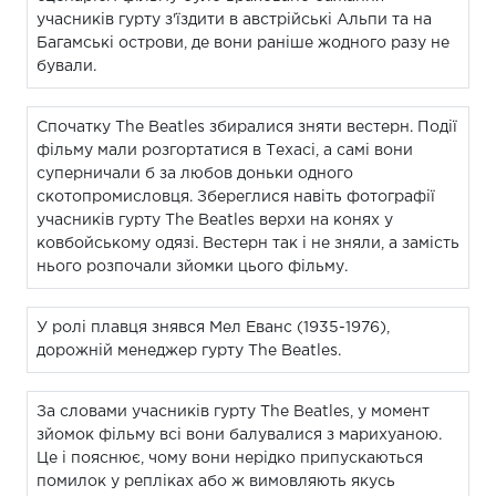
учасників гурту з'їздити в австрійські Альпи та на
Багамські острови, де вони раніше жодного разу не
бували.
Спочатку The Beatles збиралися зняти вестерн. Події
фільму мали розгортатися в Техасі, а самі вони
суперничали б за любов доньки одного
скотопромисловця. Збереглися навіть фотографії
учасників гурту The Beatles верхи на конях у
ковбойському одязі. Вестерн так і не зняли, а замість
нього розпочали зйомки цього фільму.
У ролі плавця знявся Мел Еванс (1935-1976),
дорожній менеджер гурту The Beatles.
За словами учасників гурту The Beatles, у момент
зйомок фільму всі вони балувалися з марихуаною.
Це і пояснює, чому вони нерідко припускаються
помилок у репліках або ж вимовляють якусь