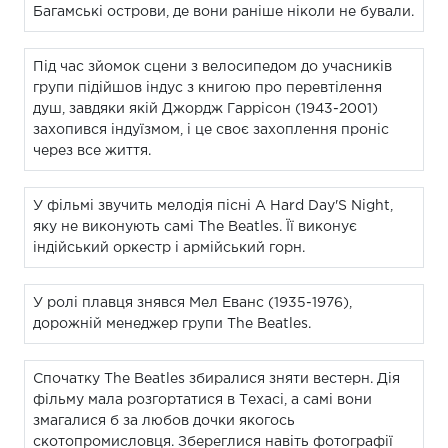
Багамські острови, де вони раніше ніколи не бували.
Під час зйомок сцени з велосипедом до учасників
групи підійшов індус з книгою про перевтілення
душ, завдяки якій Джордж Гаррісон (1943-2001)
захопився індуїзмом, і це своє захоплення проніс
через все життя.
У фільмі звучить мелодія пісні A Hard Day'S Night,
яку не виконують самі The Beatles. Її виконує
індійський оркестр і армійський горн.
У ролі плавця знявся Мел Еванс (1935-1976),
дорожній менеджер групи The Beatles.
Спочатку The Beatles збиралися зняти вестерн. Дія
фільму мала розгортатися в Техасі, а самі вони
змагалися б за любов дочки якогось
скотопромисловця. Збереглися навіть фотографії