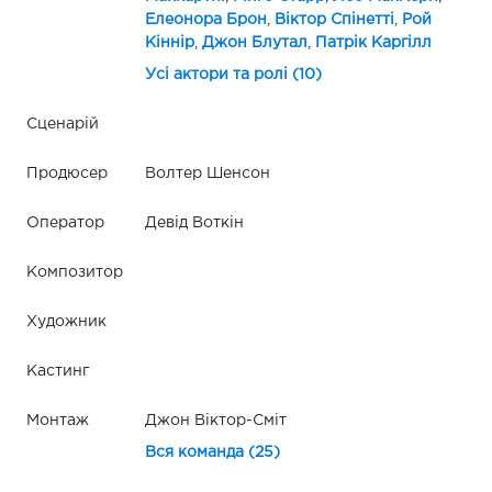
Елеонора Брон
,
Віктор Спінетті
,
Рой
Кіннір
,
Джон Блутал
,
Патрік Каргілл
Усі актори та ролі (10)
Сценарій
Продюсер
Волтер Шенсон
Оператор
Девід Воткін
Композитор
Художник
Кастинг
Монтаж
Джон Віктор-Сміт
Вся команда (25)