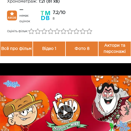
Хронометраж:
1:21 (81 хв)
—
7.2/10
немає
8
оцінок
Оцініть фільм:
Актори та
Всё про фільм
Відео 1
Фото 8
персонажі