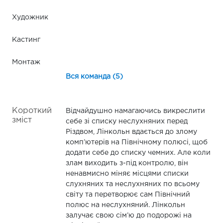
Художник
Кастинг
Монтаж
Вся команда (5)
Короткий
Відчайдушно намагаючись викреслити
зміст
себе зі списку неслухняних перед
Різдвом, Лінкольн вдається до злому
комп’ютерів на Північному полюсі, щоб
додати себе до списку чемних. Але коли
злам виходить з-під контролю, він
ненавмисно міняє місцями списки
слухняних та неслухняних по всьому
світу та перетворює сам Північний
полюс на неслухняний. Лінкольн
залучає свою сім’ю до подорожі на