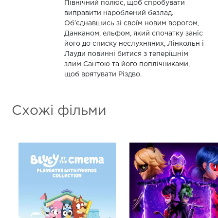
Північний полюс, щоб спробувати
виправити нароблений безлад.
Об’єднавшись зі своїм новим ворогом,
Данканом, ельфом, який спочатку заніс
його до списку неслухняних, Лінкольн і
Лауди повинні битися з теперішнім
злим Сантою та його поплічниками,
щоб врятувати Різдво.
Схожі фільми