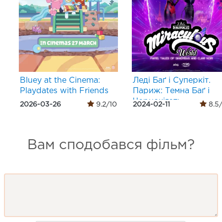
Bluey at the Cinema:
Леді Баґ і Суперкіт.
Playdates with Friends
Париж: Темна Баґ і
Чорнокіготь
2026-03-26
9.2/10
2024-02-11
8.5
Вам сподобався фільм?