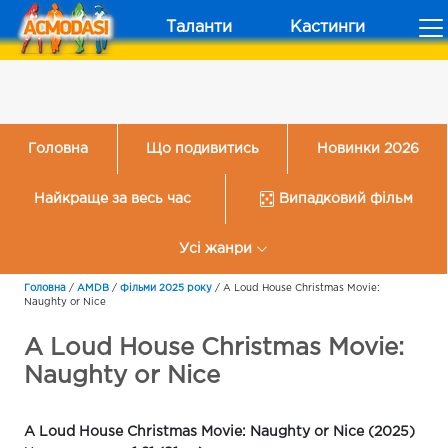
Таланти
Кастинги
Головна
Що подивитись
Новинки 2026
Найкраще за весь час
Випадковий фільм
Усі жанри
Головна
/
AMDB
/
Фільми 2025 року
/
A Loud House Christmas Movie:
Naughty or Nice
A Loud House Christmas Movie:
Naughty or Nice
A Loud House Christmas Movie: Naughty or Nice (2025)