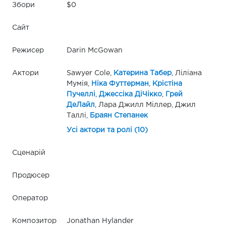
Збори
$0
Сайт
Режисер
Darin McGowan
Актори
Sawyer Cole,
Катерина Табер
, Ліліана
Мумія,
Ніка Футтерман
,
Крістіна
Пучеллі
,
Джессіка ДіЧікко
,
Грей
ДеЛайл
, Лара Джилл Міллер, Джил
Таллі,
Браян Степанек
Усі актори та ролі (10)
Сценарій
Продюсер
Оператор
Композитор
Jonathan Hylander