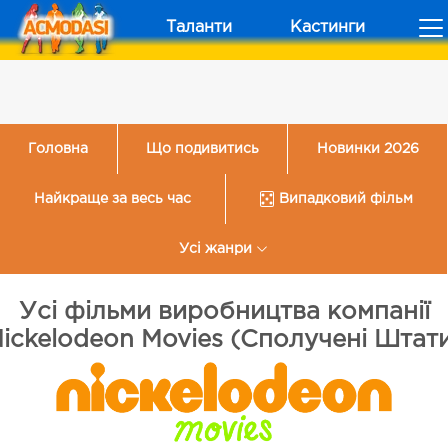
Таланти
Кастинги
Головна
Що подивитись
Новинки 2026
Найкраще за весь час
Випадковий фільм
Усі жанри
Усі фільми виробництва компанії
ickelodeon Movies (Сполучені Штат