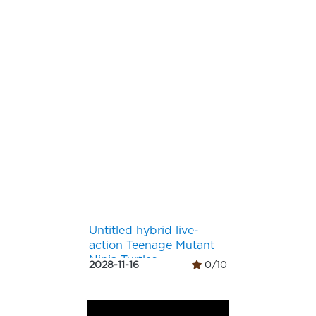
Untitled hybrid live-
action Teenage Mutant
Ninja Turtles
2028-11-16
0/10