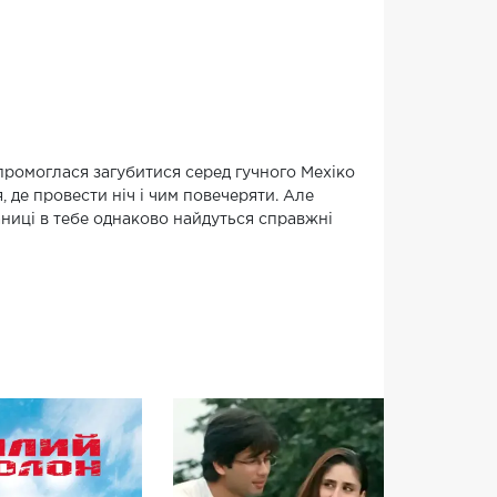
промоглася загубитися серед гучного Мехіко
, де провести ніч і чим повечеряти. Але
раниці в тебе однаково найдуться справжні