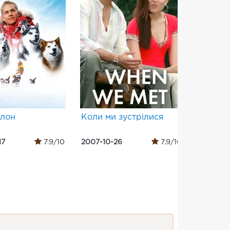
олон
Коли ми зустрілися
プロポー
17
7.9/10
2007-10-26
7.9/10
2008-03