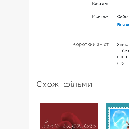
Кастинг
Монтаж
Сабрі
Вся к
Короткий зміст
Звикл
— без
навіт
друзі.
Схожі фільми