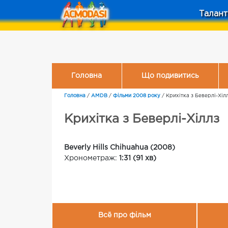
Талант
Головна
Що подивитись
Головна
/
AMDB
/
Фільми 2008 року
/
Крихітка з Беверлі-Хіл
Крихітка з Беверлі-Хіллз
Beverly Hills Chihuahua (2008)
Хронометраж:
1:31 (91 хв)
Всё про фільм