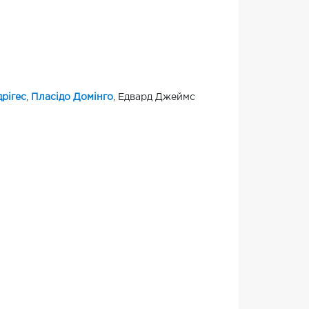
рігес
,
Пласідо Домінго
, Едвард Джеймс