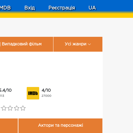
MDB
Вхід
Реєстрація
UA
Випадковий фільм
Усі жанри
5.4/10
4/10
1113
27000
Актори та персонажі