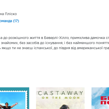
на Пліско
оманда (17)
а до розкішного життя в Беверлі-Хіллз, примхлива дамочка с
 знайомих, без засобів до існування, і без найменшого поняття
ь якщо ти не знаєш іспанської, до півдня від американської г