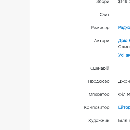
Збори
$149 
Сайт
Режисер
Радж
Актори
Дрю 
Олмо
Усі а
Сценарій
Продюсер
Джон 
Оператор
Філ 
Композитор
Ейто
Художник
Білл 