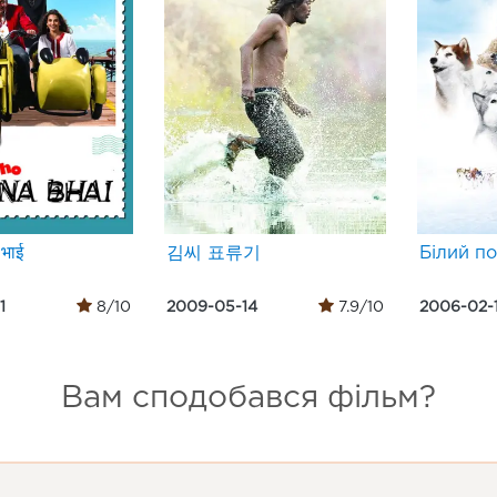
 भाई
김씨 표류기
Білий п
1
8/10
2009-05-14
7.9/10
2006-02-
Вам сподобався фільм?