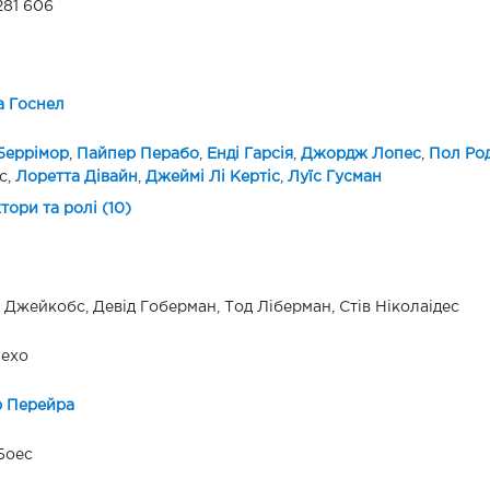
281 606
а Госнел
Беррімор
,
Пайпер Перабо
,
Енді Гарсія
,
Джордж Лопес
,
Пол Род
с,
Лоретта Дівайн
,
Джеймі Лі Кертіс
,
Луїс Гусман
ктори та ролі (10)
Джейкобс, Девід Гоберман, Тод Ліберман, Стів Ніколаідес
Мехо
р Перейра
Боес