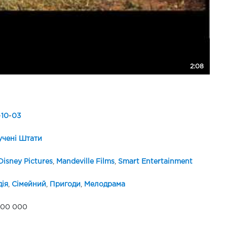
2:08
-
10
-
03
чені Штати
Disney Pictures
,
Mandeville Films
,
Smart Entertainment
ія
,
Сімейний
,
Пригоди
,
Мелодрама
000 000