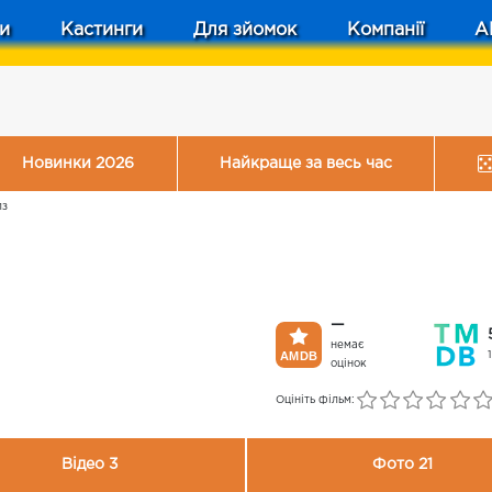
и
Кастинги
Для зйомок
Компанії
A
Новинки 2026
Найкраще за весь час
лз
—
немає
оцінок
Оцініть фільм:
Відео 3
Фото 21