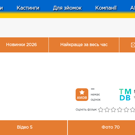
и
Кастинги
Для зйомок
Компанії
A
Новинки 2026
Найкраще за весь час
—
немає
оцінок
Оцініть фільм:
Відео 5
Фото 70