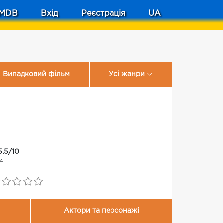
MDB
Вхід
Реєстрація
UA
Випадковий фільм
Усі жанри
5.5/10
14
Актори та персонажі