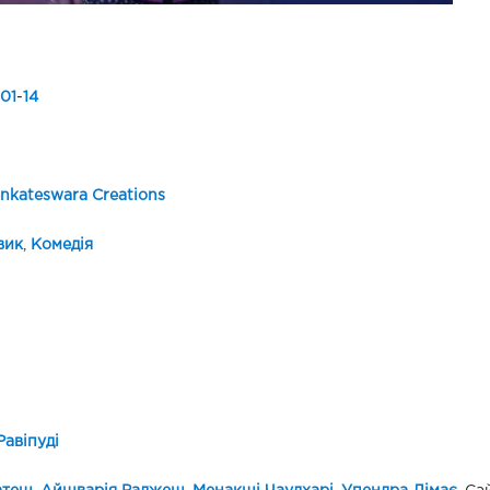
01
-
14
enkateswara Creations
вик
,
Комедія
Равіпуді