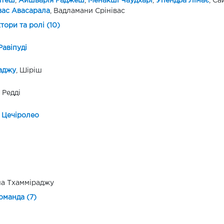
атеш
,
Айшварія Раджеш
,
Менакші Чаудхарі
,
Упендра Лімає
, Са
вас Авасарала
, Вадламани Срінівас
ктори та ролі (10)
Равіпуді
аджу
, Шіріш
 Редді
 Цечіролео
на Тхамміраджу
оманда (7)