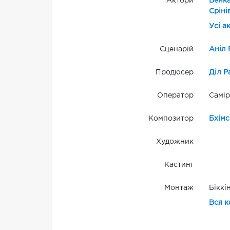
Актори
Венк
Сріні
Усі а
Сценарій
Аніл 
Продюсер
Діл Р
Оператор
Самір
Композитор
Бхімс
Художник
Кастинг
Монтаж
Біккі
Вся к