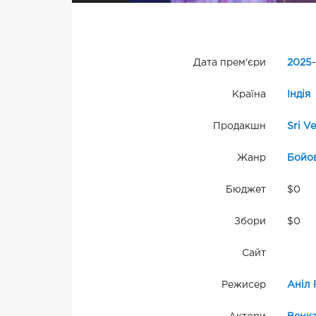
Дата прем'єри
2025
-
Країна
Індія
Продакшн
Sri V
Жанр
Бойо
Бюджет
$0
Збори
$0
Сайт
Режисер
Аніл 