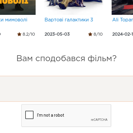
и мимоволі
Вартові галактики 3
Ali Topa
0
8.2/10
2023-05-03
8/10
2024-02-
Вам сподобався фільм?