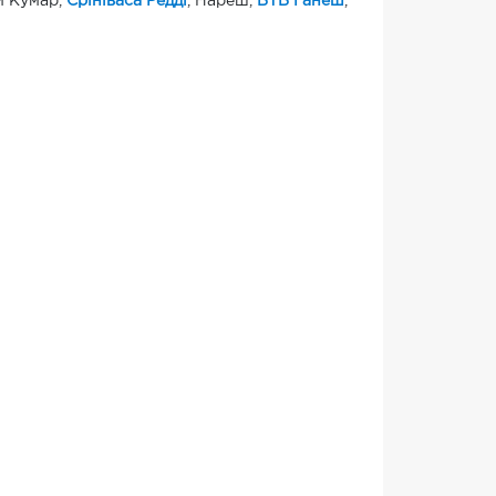
й Кумар,
Срініваса Редді
, Нареш,
ВТВ Ганеш
,