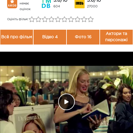
5.6/10
5.6/10
немає
604
27000
оцінок
Оцініть фільм:
Актори та
Всё про фільм
Відео 4
Фото 16
персонажі