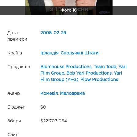
Фото 16
Дата
2008
-
02
-
29
прем'єри
Країна
Ірландія
,
Сполучені Штати
Продакшн
Blumhouse Productions
,
Team Todd
,
Yari
Film Group
,
Bob Yari Productions
,
Yari
Film Group (YFG)
,
Plow Productions
Жанр
Комедія
,
Мелодрама
Бюджет
$0
Збори
$22 707 064
Сайт