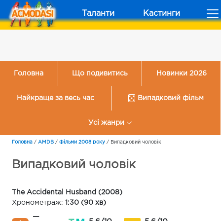
Таланти
Кастинги
Головна
Що подивитись
Новинки 2026
Найкраще за весь час
Випадковий фільм
Усі жанри
Головна
/
AMDB
/
Фільми 2008 року
/
Випадковий чоловік
Випадковий чоловік
The Accidental Husband (2008)
Хронометраж:
1:30 (90 хв)
—