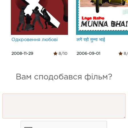
Одкровення любові
लगे रहो मुन्ना भाई
2008-11-29
8/10
2006-09-01
8/
Вам сподобався фільм?