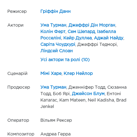
Режисер
Гріффін Данн
Актори
Ума Турман
,
Джеффрі Дін Морган
,
Колін Ферт
,
Сем Шепард
,
Ізабелла
Росселіні
,
Кейр Дуллеа
,
Аджай Найду
,
Саріта Чоудхурі
, Джеффрі Тедморі,
Ліндсей Слоан
Усі актори та ролі (10)
Сценарій
Мімі Харе
,
Клер Нейлор
Продюсер
Ума Турман
, Дженніфер Тодд, Сюзанна
Тодд, Боб Ярі,
Джейсон Блум
, Ентоні
Катагас, Kam Mateen, Neil Kadisha, Brad
Jenkel
Оператор
Вільям Рексер
Композитор
Андреа Герра