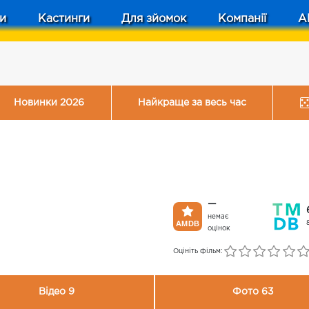
и
Кастинги
Для зйомок
Компанії
A
Новинки 2026
Найкраще за весь час
—
немає
оцінок
Оцініть фільм:
Відео 9
Фото 63