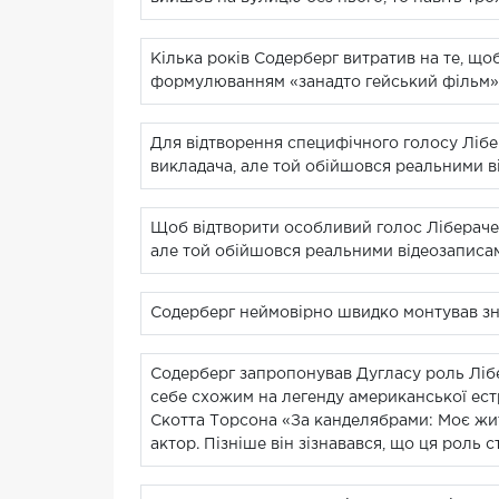
Кілька років Содерберг витратив на те, щоб
формулюванням «занадто гейський фільм».
Для відтворення специфічного голосу Лібер
викладача, але той обійшовся реальними ві
Щоб відтворити особливий голос Лібераче, 
але той обійшовся реальними відеозаписами
Содерберг неймовірно швидко монтував зня
Содерберг запропонував Дугласу роль Лібе
себе схожим на легенду американської естр
Скотта Торсона «За канделябрами: Моє житт
актор. Пізніше він зізнавався, що ця роль с