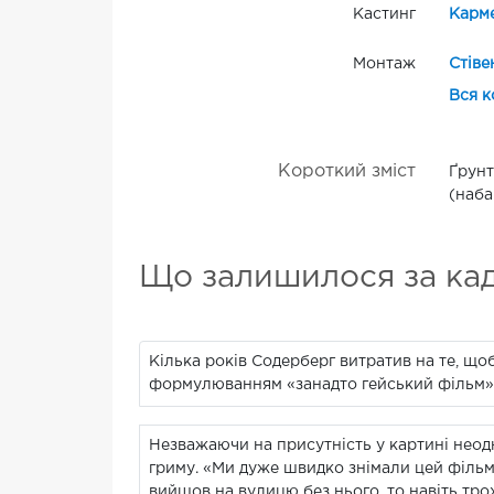
Кастинг
Карм
Монтаж
Стіве
Вся к
Короткий зміст
Ґрунт
(наба
Що залишилося за ка
Кілька років Содерберг витратив на те, щоб
формулюванням «занадто гейський фільм».
Незважаючи на присутність у картині неод
гриму. «Ми дуже швидко знімали цей фільм
вийшов на вулицю без нього, то навіть трох