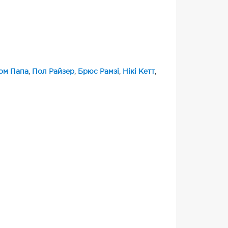
ом Папа
,
Пол Райзер
,
Брюс Рамзі
,
Нікі Кетт
,