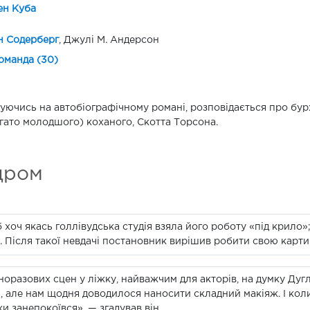
ен Куба
н Содерберг
, Джулі М. Андерсон
оманда (30)
уючись на автобіографічному романі, розповідається про бурх
гато молодшого) коханого, Скотта Торсона.
дром
 хоч якась голлівудська студія взяла його роботу «під крило»
 Після такої невдачі постановник вирішив робити свою карти
норазових сцен у ліжку, найважчим для акторів, на думку Дуг
, але нам щодня доводилося наносити складний макіяж. І кол
и занепокоївся», — згадував він.