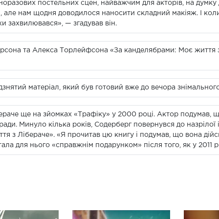
норазових постельних сцен, найважчим для акторів, на думку
, але нам щодня доводилося наносити складний макіяж. І кол
хи захвилювався», — згадував він.
рсона та Алекса Торлейфсона «За канделябрами: Моє життя з 
знятий матеріал, який був готовий вже до вечора знімального
раче ще на зйомках «Трафіку» у 2000 році. Актор подумав, 
ади. Минуло кілька років, Содерберг повернувся до назрілої і
я з Лібераче». «Я прочитав цю книгу і подумав, що вона дійс
тала для нього «справжнім подарунком» після того, як у 2011 р