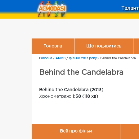
Талант
Головна
Що подивитись
Головна
/
AMDB
/
Фільми 2013 року
/
Behind the Candelabra
Behind the Candelabra
Behind the Candelabra (2013)
Хронометраж:
1:58 (118 хв)
Всё про фільм