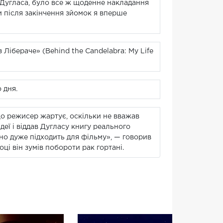
 Дугласа, було все ж щоденне накладання
и після закінчення зйомок я вперше
Лібераче» (Behind the Candelabra: My Life
 дня.
що режисер жартує, оскільки не вважав
деї і віддав Дугласу книгу реального
но дуже підходить для фільму», — говорив
оці він зумів побороти рак гортані.