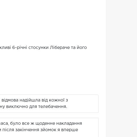
ливі 6-річні стосунки Лібераче та його
; відмова надійшла від кожної з
ну виключно для телебачення.
ласа, було все ж щоденне накладання
и після закінчення зйомок я вперше