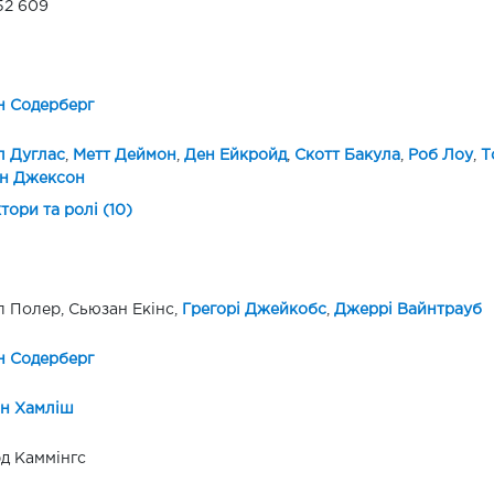
52 609
н Содерберг
л Дуглас
,
Метт Деймон
,
Ден Ейкройд
,
Скотт Бакула
,
Роб Лоу
,
Т
н Джексон
ктори та ролі (10)
 Полер, Сьюзан Екінс,
Грегорі Джейкобс
,
Джеррі Вайнтрауб
н Содерберг
ін Хамліш
д Каммінгс