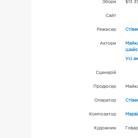
Збори
$13 3
Сайт
Режисер
Стіве
Актори
Майк
Шейє
Усі а
Сценарій
Продюсер
Майкл
Оператор
Стіве
Композитор
Марв
Художник
Говар