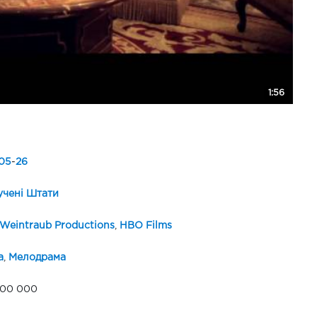
1:56
05
-
26
чені Штати
 Weintraub Productions
,
HBO Films
а
,
Мелодрама
000 000