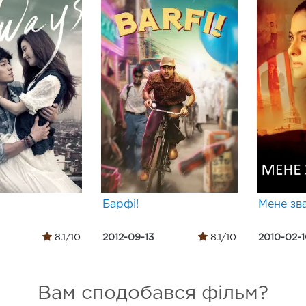
Барфі!
Мене зв
8.1/10
2012-09-13
8.1/10
2010-02-
Вам сподобався фільм?