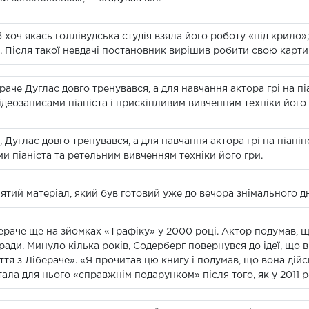
 хоч якась голлівудська студія взяла його роботу «під крило»
 Після такої невдачі постановник вирішив робити свою карти
аче Дуглас довго тренувався, а для навчання актора грі на п
деозаписами піаніста і прискіпливим вивченням техніки його 
Дуглас довго тренувався, а для навчання актора грі на піані
 піаніста та ретельним вивченням техніки його гри.
тий матеріал, який був готовий уже до вечора знімального дн
раче ще на зйомках «Трафіку» у 2000 році. Актор подумав, 
ади. Минуло кілька років, Содерберг повернувся до ідеї, що в
я з Лібераче». «Я прочитав цю книгу і подумав, що вона дійс
тала для нього «справжнім подарунком» після того, як у 2011 р