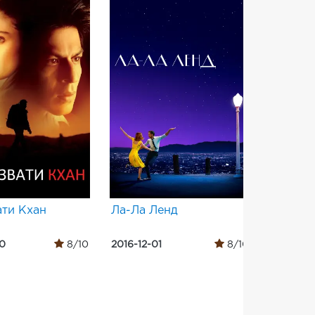
ати Кхан
Ла-Ла Ленд
Ride
10
8/10
2016-12-01
8/10
2014-11-