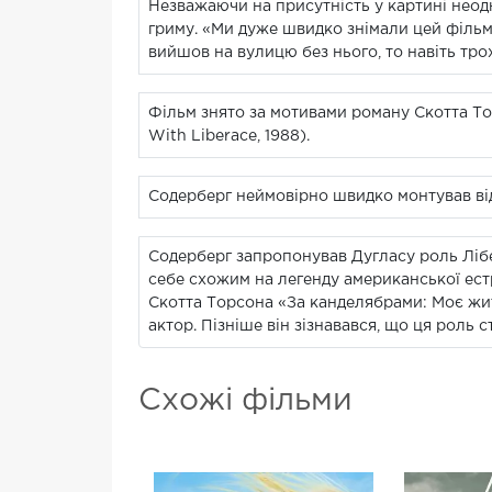
Незважаючи на присутність у картині неод
гриму. «Ми дуже швидко знімали цей фільм
вийшов на вулицю без нього, то навіть тро
Фільм знято за мотивами роману Скотта То
With Liberace, 1988).
Содерберг неймовірно швидко монтував від
Содерберг запропонував Дугласу роль Лібе
себе схожим на легенду американської естр
Скотта Торсона «За канделябрами: Моє житт
актор. Пізніше він зізнавався, що ця роль с
Схожі фільми