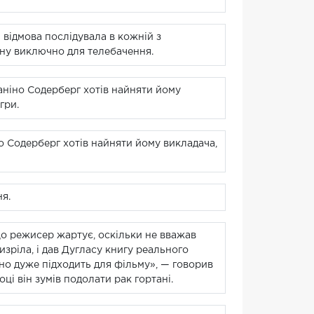
; відмова послідувала в кожній з
ну виключно для телебачення.
іаніно Содерберг хотів найняти йому
гри.
но Содерберг хотів найняти йому викладача,
я.
що режисер жартує, оскільки не вважав
изріла, і дав Дугласу книгу реального
но дуже підходить для фільму», — говорив
оці він зумів подолати рак гортані.