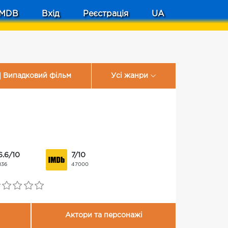
MDB
Вхід
Реєстрація
UA
Випадковий фільм
Усі жанри
6.6/10
7/10
836
47000
Актори та персонажі