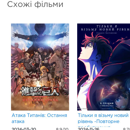
Схожі фільми
Атака Титанів: Остання
Тільки я візьму новий
атака
рівень -Повторне
пробудження-
2024-03-20
8.9/10
2024-11-26
8.7