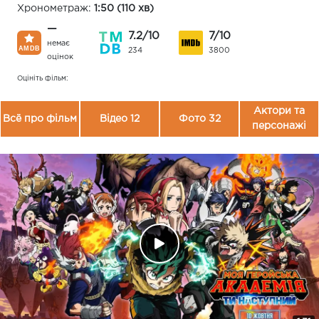
Хронометраж:
1:50 (110 хв)
—
7.2/10
7/10
немає
234
3800
оцінок
Оцініть фільм:
Актори та
Всё про фільм
Відео 12
Фото 32
персонажі