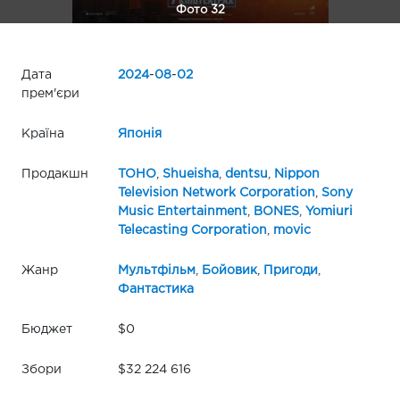
Фото 32
Дата
2024
-
08
-
02
прем'єри
Країна
Японія
Продакшн
TOHO
,
Shueisha
,
dentsu
,
Nippon
Television Network Corporation
,
Sony
Music Entertainment
,
BONES
,
Yomiuri
Telecasting Corporation
,
movic
Жанр
Мультфільм
,
Бойовик
,
Пригоди
,
Фантастика
Бюджет
$0
Збори
$32 224 616