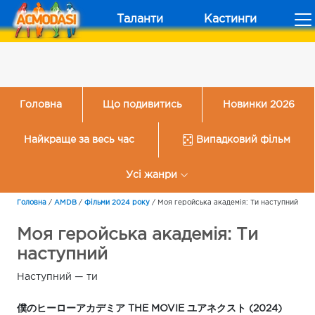
Таланти
Кастинги
Головна
Що подивитись
Новинки 2026
Найкраще за весь час
Випадковий фільм
Усі жанри
Головна
/
AMDB
/
Фільми 2024 року
/
Моя геройська академія: Ти наступний
Моя геройська академія: Ти
наступний
Наступний — ти
僕のヒーローアカデミア THE MOVIE ユアネクスト (2024)