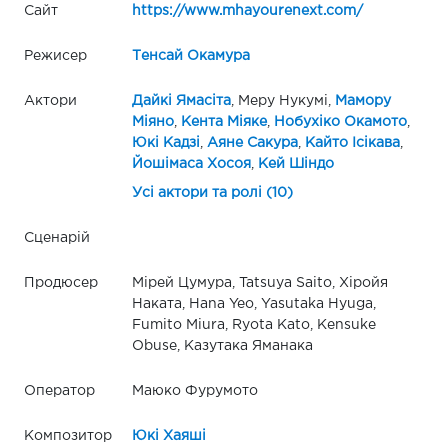
Сайт
https://www.mhayourenext.com/
Режисер
Тенсай Окамура
Актори
Дайкі Ямасіта
, Меру Нукумі,
Мамору
Міяно
,
Кента Міяке
,
Нобухіко Окамото
,
Юкі Кадзі
,
Аяне Сакура
,
Кайто Ісікава
,
Йошімаса Хосоя
,
Кей Шіндо
Усі актори та ролі (10)
Сценарій
Продюсер
Мірей Цумура, Tatsuya Saito, Хіройя
Наката, Hana Yeo, Yasutaka Hyuga,
Fumito Miura, Ryota Kato, Kensuke
Obuse, Казутака Яманака
Оператор
Маюко Фурумото
Композитор
Юкі Хаяші