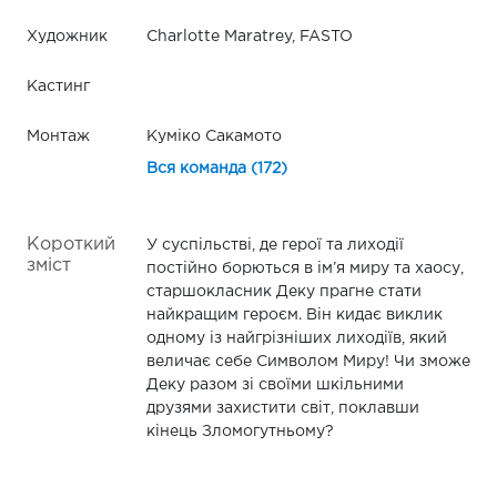
Художник
Charlotte Maratrey, FASTO
Кастинг
Монтаж
Куміко Сакамото
Вся команда (172)
Короткий
У суспільстві, де герої та лиходії
зміст
постійно борються в ім’я миру та хаосу,
старшокласник Деку прагне стати
найкращим героєм. Він кидає виклик
одному із найгрізніших лиходіїв, який
величає себе Символом Миру! Чи зможе
Деку разом зі своїми шкільними
друзями захистити світ, поклавши
кінець Зломогутньому?