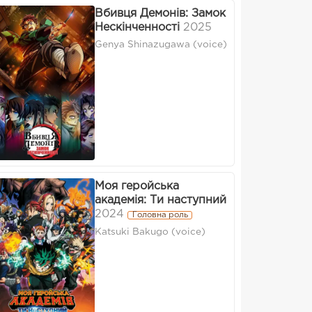
Вбивця Демонів: Замок
Нескінченності
2025
Genya Shinazugawa (voice)
Моя геройська
академія: Ти наступний
2024
Головна роль
Katsuki Bakugo (voice)