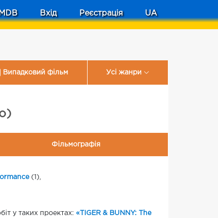
MDB
Вхід
Реєстрація
UA
Випадковий фільм
Усі жанри
o)
Фільмографія
formance
(1),
біт у таких проектах:
«TIGER & BUNNY: The