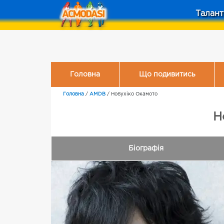
Талант
Головна
Що подивитись
Головна
/
AMDB
/
Нобухіко Окамото
Н
Біографія