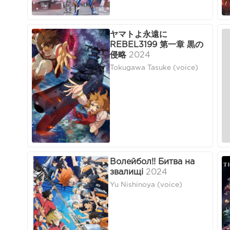
ヤマトよ永遠に
REBEL3199 第一章 黒の
侵略
2024
Tokugawa Tasuke (voice)
Волейбол!! Битва на
звалищі
2024
Yu Nishinoya (voice)