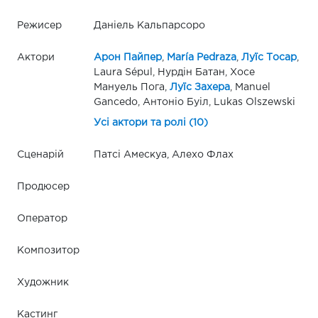
Режисер
Даніель Кальпарсоро
Актори
Арон Пайпер
,
María Pedraza
,
Луїс Тосар
,
Laura Sépul, Нурдін Батан, Хосе
Мануель Пога,
Луїс Захера
, Manuel
Gancedo, Антоніо Буіл, Lukas Olszewski
Усі актори та ролі (10)
Сценарій
Патсі Амескуа, Алехо Флах
Продюсер
Оператор
Композитор
Художник
Кастинг