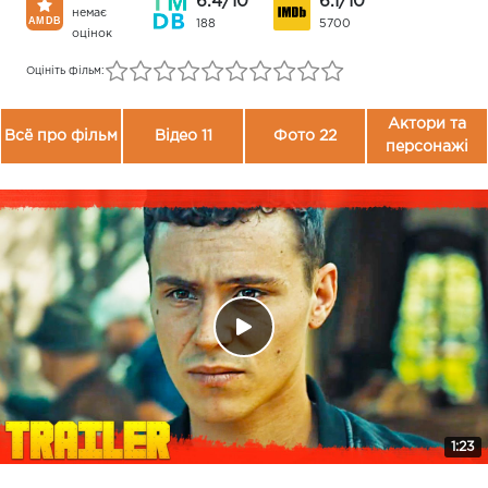
6.4/10
6.1/10
немає
188
5700
оцінок
Оцініть фільм:
Актори та
Всё про фільм
Відео 11
Фото 22
персонажі
1:23