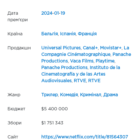
Дата
2024
-
01
-
19
прем'єри
Країна
Бельгія
,
Іспанія
,
Франція
Продакшн
Universal Pictures
,
Canal+
,
Movistar+
,
La
Compagnie Cinématographique
,
Panache
Productions
,
Vaca Films
,
Playtime
,
Panache Productions
,
Instituto de la
Cinematografía y de las Artes
Audiovisuales
,
RTVE
,
RTVE
Жанр
Трилер
,
Комедія
,
Кримінал
,
Драма
Бюджет
$5 400 000
Збори
$1 751 343
Сайт
https://www.netflix.com/title/81564307