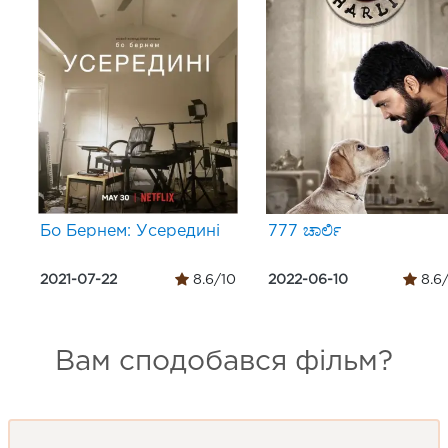
Бо Бернем: Усередині
777 ಚಾರ್ಲಿ
2021-07-22
8.6/10
2022-06-10
8.6
Вам сподобався фільм?