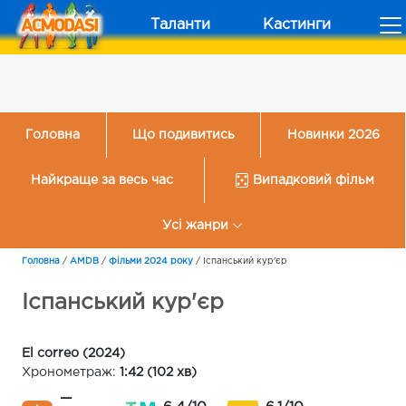
Таланти
Кастинги
Головна
Що подивитись
Новинки 2026
Найкраще за весь час
Випадковий фільм
Усі жанри
Головна
/
AMDB
/
Фільми 2024 року
/
Іспанський кур'єр
Іспанський кур'єр
El correo (2024)
Хронометраж:
1:42 (102 хв)
—