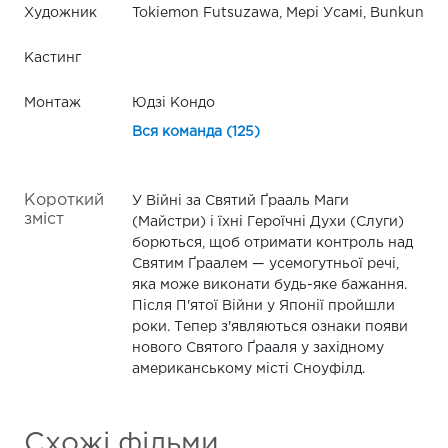
Художник
Tokiemon Futsuzawa, Мері Усамі, Bunkun
Кастинг
Монтаж
Юдзі Кондо
Вся команда (125)
Короткий
У Війні за Святий Ґрааль Маги
зміст
(Майстри) і їхні Героїчні Духи (Слуги)
борються, щоб отримати контроль над
Святим Ґраалем — усемогутньої речі,
яка може виконати будь-яке бажання.
Після П'ятої Війни у Японії пройшли
роки. Тепер з'являються ознаки появи
нового Святого Ґрааля у західному
американському місті Сноуфілд.
Схожі фільми