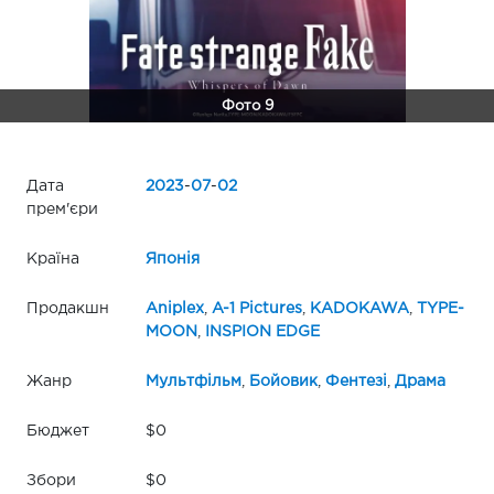
Фото 9
Дата
2023
-
07
-
02
прем'єри
Країна
Японія
Продакшн
Aniplex
,
A-1 Pictures
,
KADOKAWA
,
TYPE-
MOON
,
INSPION EDGE
Жанр
Мультфільм
,
Бойовик
,
Фентезі
,
Драма
Бюджет
$0
Збори
$0