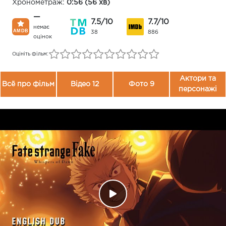
Хронометраж:
0:56 (56 хв)
—
7.5/10
7.7/10
немає
38
886
оцінок
Оцініть фільм:
Актори та
Всё про фільм
Відео 12
Фото 9
персонажі