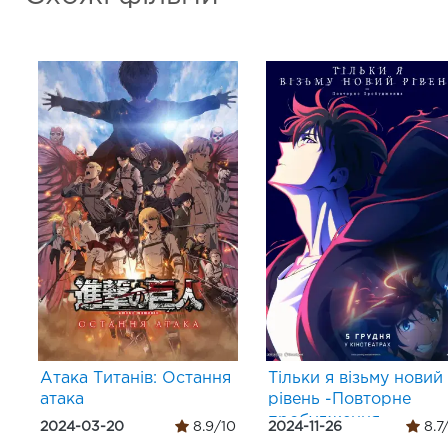
Атака Титанів: Остання
Тільки я візьму новий
атака
рівень -Повторне
пробудження-
2024-03-20
8.9/10
2024-11-26
8.7