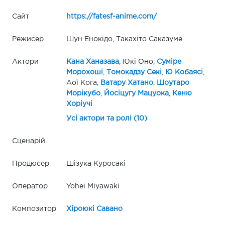
Сайт
https://fatesf-anime.com/
Режисер
Шун Енокідo, Такахіто Саказуме
Актори
Кана Ханазава
, Юкі Оно,
Суміре
Морохоші
,
Томокадзу Секі
,
Ю Кобаясі
,
Аої Кога,
Ватару Хатано
,
Шоутаро
Морікубо
,
Йосіцугу Мацуока
,
Кеню
Хоріучі
Усі актори та ролі (10)
Сценарій
Продюсер
Шізука Куросакі
Оператор
Yohei Miyawaki
Композитор
Хіроюкі Савано