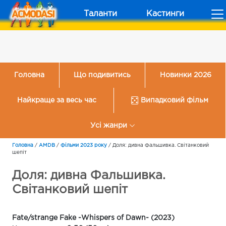
Таланти
Кастинги
Головна
Що подивитись
Новинки 2026
Найкраще за весь час
Випадковий фільм
Усі жанри
Головна
/
AMDB
/
Фільми 2023 року
/
Доля: дивна Фальшивка. Світанковий
шепіт
Доля: дивна Фальшивка.
Світанковий шепіт
Fate/strange Fake -Whispers of Dawn- (2023)