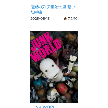
鬼滅の刃 刀鍛冶の里 繋い
だ絆編
2025-06-13
7.2/10
JUNK WORLD