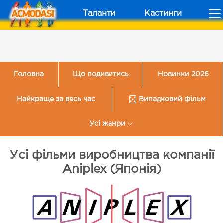
Таланти
Кастинги
Головна
Що подивитись
Новинки 2026
Найкраще за весь час
Випадковий фільм
Усі жанри
Усі фільми виробництва компанії
Aniplex (Японія)