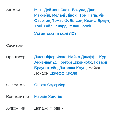
Актори
Метт Деймон
,
Скотт Бакула
,
Джоел
Макхейл
,
Мелані Лінскі
,
Том Папа
,
Рік
Овертон
,
Томас Ф. Вілсон
,
Клансі Браун
,
Тоні Хейл
,
Річард Стівен Горвіц
Усі актори та ролі (10)
Сценарій
Продюсер
Дженніфер Фокс
,
Майкл Джаффе
,
Курт
Айхенвальд
,
Грегорі Джейкобс
,
Говард
Браунштейн
,
Джордж Клуні
, Майкл
Лондон,
Джефф Сколл
Оператор
Стівен Содерберг
Композитор
Марвін Хамліш
Художник
Даг Дж. Мірдінк