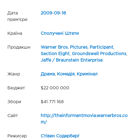
Дата
2009
-
09
-
18
прем'єри
Країна
Сполучені Штати
Продакшн
Warner Bros. Pictures
,
Participant
,
Section Eight
,
Groundswell Productions
,
Jaffe / Braunstein Enterprise
Жанр
Драма
,
Комедія
,
Кримінал
Бюджет
$22 000 000
Збори
$41 771 168
Сайт
http://theinformantmovie.warnerbros.co
m/
Режисер
Стівен Содерберг