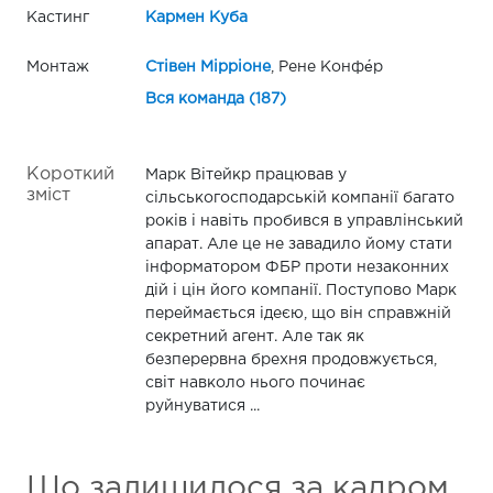
Кастинг
Кармен Куба
Монтаж
Стівен Мірріоне
, Рене Конфе́р
Вся команда (187)
Короткий
Марк Вітейкр працював у
зміст
сільськогосподарській компанії багато
років і навіть пробився в управлінський
апарат. Але це не завадило йому стати
інформатором ФБР проти незаконних
дій і цін його компанії. Поступово Марк
переймається ідеєю, що він справжній
секретний агент. Але так як
безперервна брехня продовжується,
світ навколо нього починає
руйнуватися ...
Що залишилося за кадром