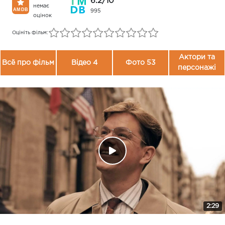
6.2/10
немає
995
оцінок
Оцініть фільм:
Актори та
Всё про фільм
Відео 4
Фото 53
персонажі
2:29