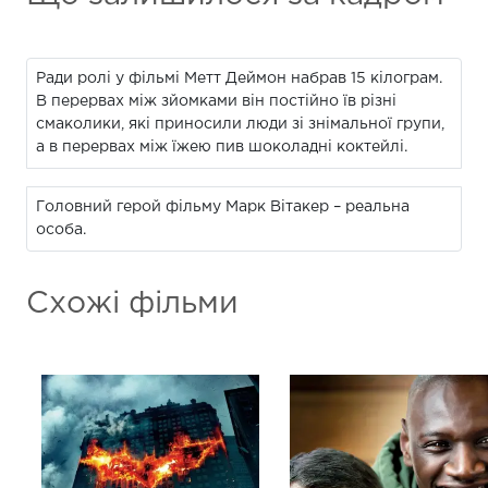
Ради ролі у фільмі Метт Деймон набрав 15 кілограм.
В перервах між зйомками він постійно їв різні
смаколики, які приносили люди зі знімальної групи,
а в перервах між їжею пив шоколадні коктейлі.
Головний герой фільму Марк Вітакер – реальна
особа.
Схожі фільми