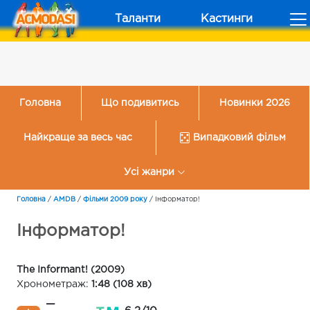
Таланти
Кастинги
Головна
Що подивитись
Новинки 2026
Найкраще за весь час
Випадковий фільм
Усі жанри
Головна
/
AMDB
/
Фільми 2009 року
/
Інформатор!
Інформатор!
The Informant! (2009)
Хронометраж:
1:48 (108 хв)
—