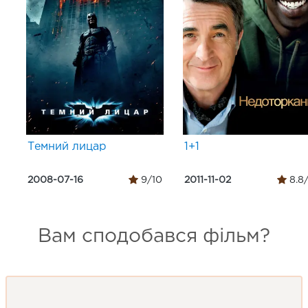
Темний лицар
1+1
2008-07-16
9/10
2011-11-02
8.8
Вам сподобався фільм?