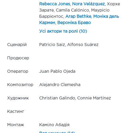
Rebecca Jones
,
Nora Velázquez
, Хорхе
Зарате, Camila Calónico, Маурісіо
Баррієнтос,
Arap Bethke
,
Моніка дель
Кармен
,
Вероніка Браво
Усі актори та ролі (10)
Сценарій
Patricio Saiz, Alfonso Suárez
Продюсер
Оператор
Juan Pablo Ojeda
Композитор
Alejandro Clemesha
Художник
Christian Galindo, Connie Martínez
Кастинг
Монтаж
Каміло Абадія