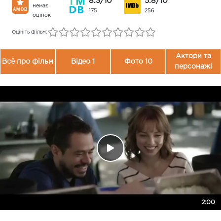
8.3/10
5.8/10
немає
175
256
оцінок
Оцініть фільм:
Актори та
Всё про фільм
Відео 1
Фото 10
персонажі
2:00