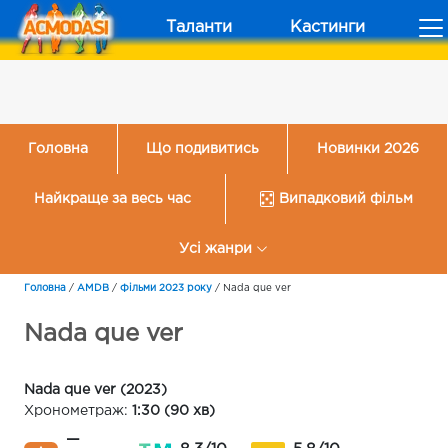
Таланти
Кастинги
Головна
Що подивитись
Новинки 2026
Найкраще за весь час
Випадковий фільм
Усі жанри
Головна
/
AMDB
/
Фільми 2023 року
/
Nada que ver
Nada que ver
Nada que ver (2023)
Хронометраж:
1:30 (90 хв)
—