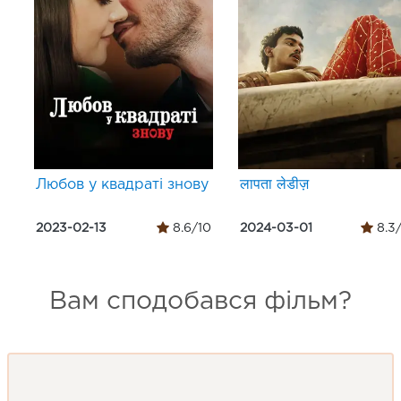
Любов у квадраті знову
लापता लेडीज़
2023-02-13
8.6/10
2024-03-01
8.3
Вам сподобався фільм?