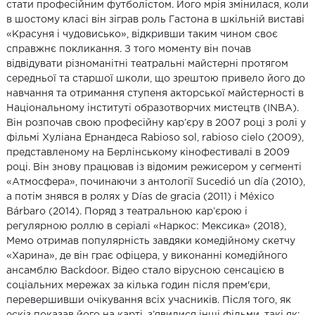
стати професійним футболістом. Його мрія змінилася, коли
в шостому класі він зіграв роль Гастона в шкільній виставі
«Красуня і чудовисько», відкривши таким чином своє
справжнє покликання. З того моменту він почав
відвідувати різноманітні театральні майстерні протягом
середньої та старшої школи, що зрештою привело його до
навчання та отримання ступеня акторської майстерності в
Національному інституті образотворчих мистецтв (INBA).
Він розпочав свою професійну кар’єру в 2007 році з ролі у
фільмі Хуліана Ернандеса Rabioso sol, rabioso cielo (2009),
представленому на Берлінському кінофестивалі в 2009
році. Він знову працював із відомим режисером у сегменті
«Атмосфера», починаючи з антології Sucedió un día (2010),
а потім знявся в ролях у Días de gracia (2011) і México
Bárbaro (2014). Поряд з театральною кар’єрою і
регулярною роллю в серіалі «Наркос: Мексика» (2018),
Мемо отримав популярність завдяки комедійному скетчу
«Харина», де він грає офіцера, у виконанні комедійного
ансамблю Backdoor. Відео стало вірусною сенсацією в
соціальних мережах за кілька годин після прем'єри,
перевершивши очікування всіх учасників. Після того, як
ескіз показав його на карті, з’явилися інші фільми, такі як: