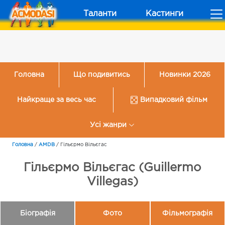
Таланти
Кастинги
Головна
Що подивитись
Новинки 2026
Найкраще за весь час
Випадковий фільм
Усі жанри
Головна
/
AMDB
/
Гільєрмо Вільєгас
Гільєрмо Вільєгас (Guillermo
Villegas)
Біографія
Фото
Фільмографія