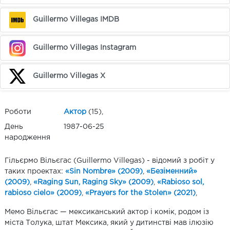
Guillermo Villegas IMDB
Guillermo Villegas Instagram
Guillermo Villegas X
Роботи
Актор
(15),
День
1987-06-25
народження
Гільєрмо Вільєгас (Guillermo Villegas) - відомий з робіт у
таких проектах:
«Sin Nombre» (2009)
,
«Безіменний»
(2009)
,
«Raging Sun, Raging Sky» (2009)
,
«Rabioso sol,
rabioso cielo» (2009)
,
«Prayers for the Stolen» (2021)
,
Мемо Вільєгас — мексиканський актор і комік, родом із
міста Толука, штат Мексика, який у дитинстві мав ілюзію