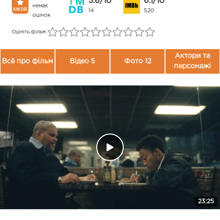
5.6/10
6.1/10
немає
14
520
оцінок
Оцініть фільм:
Актори та
Всё про фільм
Відео 5
Фото 12
персонажі
23:25