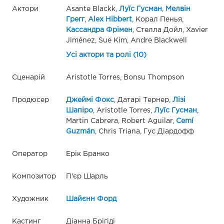
Актори
Asante Blackk,
Луїс Гусман
,
Мелвін
Грегг
,
Alex Hibbert
, Корал Пенья,
Кассандра Фрімен
, Стелла Дойл, Xavier
Jiménez, Sue Kim, Andre Blackwell
Усі актори та ролі (10)
Сценарій
Aristotle Torres, Bonsu Thompson
Продюсер
Джеймі Фокс
, Датарі Тернер,
Лізі
Шапіро
, Aristotle Torres,
Луїс Гусман
,
Martin Cabrera, Robert Aguilar,
Cemí
Guzmán
, Chris Triana, Гус Діардофф
Оператор
Ерік Бранко
Композитор
П'єр Шарль
Художник
Шайєнн Форд
Кастинг
Діанна Брігіді