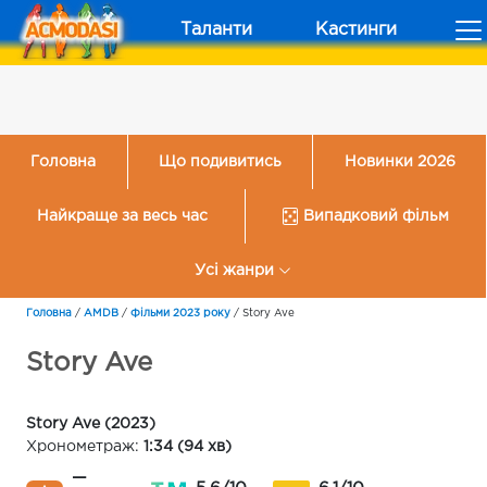
Таланти
Кастинги
Головна
Що подивитись
Новинки 2026
Найкраще за весь час
Випадковий фільм
Усі жанри
Головна
/
AMDB
/
Фільми 2023 року
/
Story Ave
Story Ave
Story Ave (2023)
Хронометраж:
1:34 (94 хв)
—