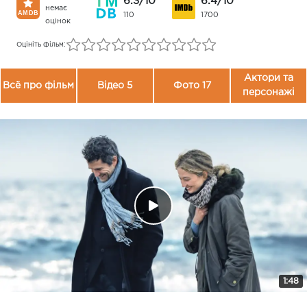
6.3/10
6.4/10
немає
110
1700
оцінок
Оцініть фільм:
Актори та
Всё про фільм
Відео 5
Фото 17
персонажі
1:48