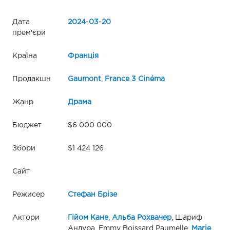
Дата
2024
-
03
-
20
прем'єри
Країна
Франція
Продакшн
Gaumont
,
France 3 Cinéma
Жанр
Драма
Бюджет
$6 000 000
Збори
$1 424 126
Сайт
Режисер
Стефан Брізе
Актори
Гійом Кане
,
Альба Рохвачер
, Шариф
Андура, Emmy Boissard Paumelle,
Marie