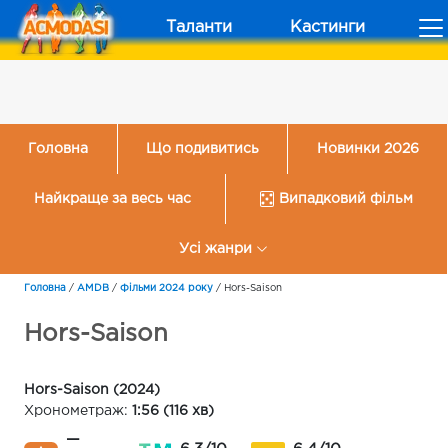
Таланти
Кастинги
Головна
Що подивитись
Новинки 2026
Найкраще за весь час
Випадковий фільм
Усі жанри
Головна
/
AMDB
/
Фільми 2024 року
/
Hors-Saison
Hors-Saison
Hors-Saison (2024)
Хронометраж:
1:56 (116 хв)
—