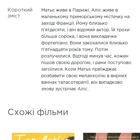
Короткий
Матьє живе в Парижі. Аліс живе в
зміст
маленькому приморському містечку на
заході Франції. Йому близько
п’ятдесяти, і він відомий актор. Їй трохи
більше сорока, і вона викладачка
фортепіано. Вони закохалися близько
п’ятнадцяти років тому. Потім
розлучилися. Відтоді минув час, кожен
пішов своєю дорогою, і рани поступово
загоїлися. Коли Матьє приїжджає
розбавити свою меланхолію в вирних
ваннах таласотерапії, він випадково
знову зустрічає Аліс.
Схожі фільми