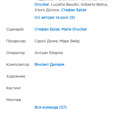
Drucker
, Lucette Beudin, Gilberte Bellus,
Х'юго Діллон,
Стефан Брізе
Усі актори та ролі (9)
Сценарій
Стефан Брізе
,
Marie Drucker
Продюсер
Сідоні Дюма, Марк Вейд
Оператор
Антуан Еберле
Композитор
Вінсент Делерм
Художник
Кастинг
Монтаж
Вся команда (37)