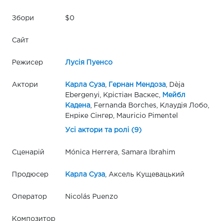
Збори
$0
Сайт
Режисер
Лусія Пуенсо
Актори
Карла Суза
,
Гернан Мендоза
, Dèja
Ebergenyi, Крістіан Васкес,
Мейбл
Кадена
, Fernanda Borches, Клаудія Лобо,
Енріке Сінгер, Mauricio Pimentel
Усі актори та ролі (9)
Сценарій
Mónica Herrera, Samara Ibrahim
Продюсер
Карла Суза
, Аксель Кущевацький
Оператор
Nicolás Puenzo
Композитор