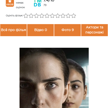
7.4/10
немає
79
оцінок
Оцініть фільм:
Актори та
Всё про фільм
Відео 0
Фото 9
персонажі