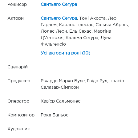
Режисер
Сантьяго Сегура
Актори
Сантьяго Сегура
, Тоні Акоста, Лео
Гарлем, Карлос Іглесіас, Сільвія Абріль,
Лолес Леон, Ель Сехас, Мартіна
Д'Антіохія, Кальма Сегура, Луна
Фульгенсіо
Усі актори та ролі (10)
Сценарій
Продюсер
Рікардо Марко Буде, Гвідо Руд, Ігнасіо
Салазар-Сімпсон
Оператор
Хав'єр Сальмонес
Композитор
Роке Баньос
Художник