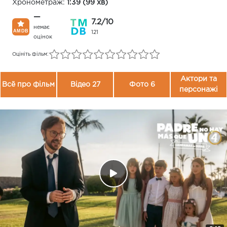
Хронометраж:
1:39 (99 хв)
—
7.2/10
немає
121
оцінок
Оцініть фільм:
Актори та
Всё про фільм
Відео 27
Фото 6
персонажі