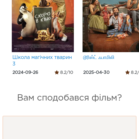
Школа магічних тварин
டூரிஸ்ட் ஃபாமிலி
3
2024-09-26
8.2/10
2025-04-30
8.2
Вам сподобався фільм?