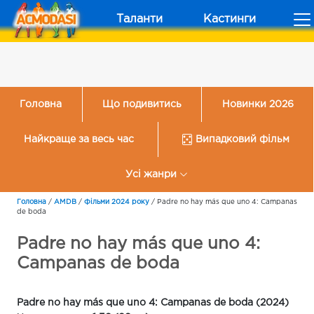
Таланти
Кастинги
Головна
Що подивитись
Новинки 2026
Найкраще за весь час
Випадковий фільм
Усі жанри
Головна
/
AMDB
/
Фільми 2024 року
/
Padre no hay más que uno 4: Campanas
de boda
Padre no hay más que uno 4:
Campanas de boda
Padre no hay más que uno 4: Campanas de boda (2024)