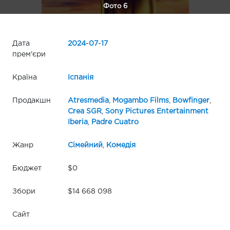
Фото 6
Дата
2024
-
07
-
17
прем'єри
Країна
Іспанія
Продакшн
Atresmedia
,
Mogambo Films
,
Bowfinger
,
Crea SGR
,
Sony Pictures Entertainment
Iberia
,
Padre Cuatro
Жанр
Сімейний
,
Комедія
Бюджет
$0
Збори
$14 668 098
Сайт