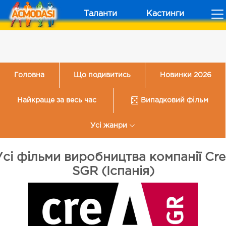
Таланти
Кастинги
Головна
Що подивитись
Новинки 2026
Найкраще за весь час
Випадковий фільм
Усі жанри
Усі фільми виробництва компанії Cre
SGR (Іспанія)