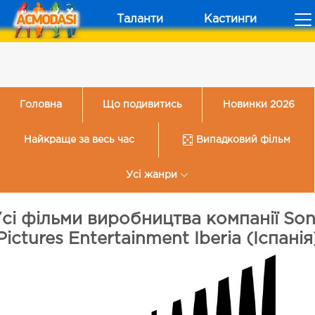
Таланти
Кастинги
Головна
Що подивитись
Новинки 2026
Найкраще за весь час
Випадковий фільм
Усі жанри
сі фільми виробництва компанії So
Pictures Entertainment Iberia (Іспанія