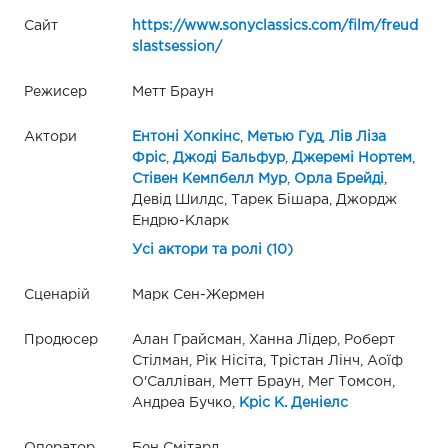
Сайт
https://www.sonyclassics.com/film/freud
slastsession/
Режисер
Метт Браун
Актори
Ентоні Хопкінс
,
Метью Гуд
,
Лів Ліза
Фріс
,
Джоді Бальфур
,
Джеремі Нортем
,
Стівен Кемпбелл Мур
,
Орла Брейді
,
Девід Шилдс, Тарек Бішара, Джордж
Ендрю-Кларк
Усі актори та ролі (10)
Сценарій
Марк Сен-Жермен
Продюсер
Алан Грайсман, Ханна Лідер, Роберт
Стілман, Рік Нісіта, Трістан Лінч, Аоїф
О'Салліван, Метт Браун, Мег Томсон,
Андреа Бучко,
Кріс К. Деніелс
Оператор
Бен Смітард