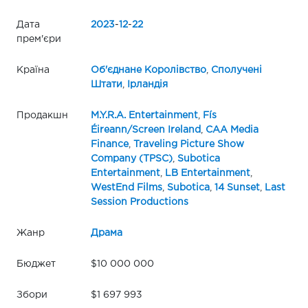
Дата
2023
-
12
-
22
прем'єри
Країна
Об'єднане Королівство
,
Сполучені
Штати
,
Ірландія
Продакшн
M.Y.R.A. Entertainment
,
Fís
Éireann/Screen Ireland
,
CAA Media
Finance
,
Traveling Picture Show
Company (TPSC)
,
Subotica
Entertainment
,
LB Entertainment
,
WestEnd Films
,
Subotica
,
14 Sunset
,
Last
Session Productions
Жанр
Драма
Бюджет
$10 000 000
Збори
$1 697 993