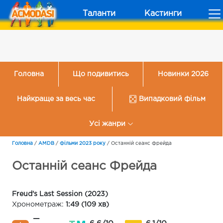
Таланти
Кастинги
Головна
Що подивитись
Новинки 2026
Найкраще за весь час
Випадковий фільм
Усі жанри
Головна
/
AMDB
/
Фільми 2023 року
/
Останній сеанс Фрейда
Останній сеанс Фрейда
Freud's Last Session (2023)
Хронометраж:
1:49 (109 хв)
—