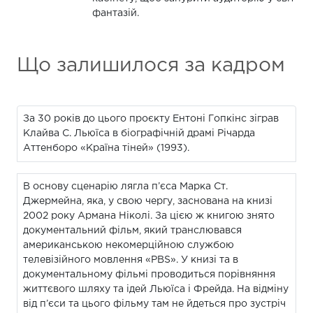
фантазій.
Що залишилося за кадром
За 30 років до цього проєкту Ентоні Гопкінс зіграв
Клайва С. Льюїса в біографічній драмі Річарда
Аттенборо «Країна тіней» (1993).
В основу сценарію лягла п’єса Марка Ст.
Джермейна, яка, у свою чергу, заснована на книзі
2002 року Армана Ніколі. За цією ж книгою знято
документальний фільм, який транслювався
американською некомерційною службою
телевізійного мовлення «PBS». У книзі та в
документальному фільмі проводиться порівняння
життєвого шляху та ідей Льюїса і Фрейда. На відміну
від п’єси та цього фільму там не йдеться про зустріч