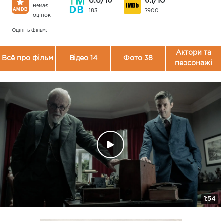
6.6/10
6.1/10
немає
183
7900
оцінок
Оцініть фільм:
Актори та
Всё про фільм
Відео 14
Фото 38
персонажі
1:54