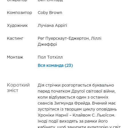
Композитор
Coby Brown
Художник
Лучіана Аррігі
Кастинг
Рег Пуерскаут-Еджертон, Ліллі
Джеффрі
Монтаж
Пол Тотхілл
Вся команда (23)
Короткий
Дія стрічки розгортається буквально
зміст
перед початком Другої світової війни,
коли відбувається один з останніх
сеансів Зигмунда Фрейда. Вчений має
зустрітися із творцем циклу оповідань
Хроніки Нарнії – Клайвом С. Льюїсом.
Іноді події виходять за рамки його
кабінету, щоб занурити аудиторію у світ