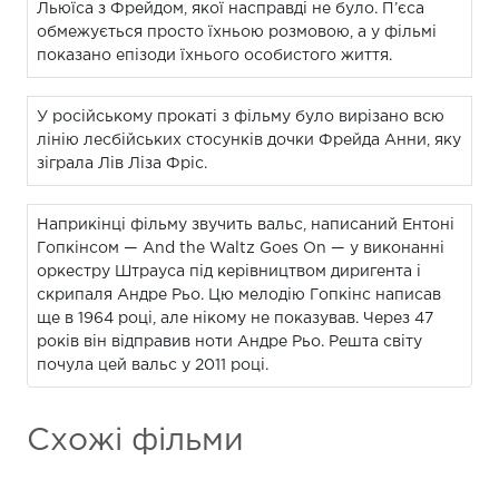
Льюїса з Фрейдом, якої насправді не було. П’єса
обмежується просто їхньою розмовою, а у фільмі
показано епізоди їхнього особистого життя.
У російському прокаті з фільму було вирізано всю
лінію лесбійських стосунків дочки Фрейда Анни, яку
зіграла Лів Ліза Фріс.
Наприкінці фільму звучить вальс, написаний Ентоні
Гопкінсом — And the Waltz Goes On — у виконанні
оркестру Штрауса під керівництвом диригента і
скрипаля Андре Рьо. Цю мелодію Гопкінс написав
ще в 1964 році, але нікому не показував. Через 47
років він відправив ноти Андре Рьо. Решта світу
почула цей вальс у 2011 році.
Схожі фільми