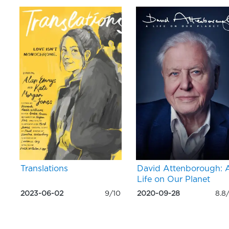
Translations
David Attenborough: 
Life on Our Planet
2023-06-02
9/10
2020-09-28
8.8