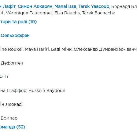
н Лафіт
,
Симон Абкарян
,
Manal Issa
,
Tarek Yaacoub
, Бернард Бл
ut, Véronique Fauconnet, Elsa Rauchs, Tarek Bachacha
ктори та ролі (10)
д Оельхоффен
tine Rouxel, Maya Hariri, Баді Мінк, Олександр Думрайхер-Іванч
м Дефонтен
atti
іна Шаффер, Hussein Baydoun
н Леокаді
 Бомпар
оманда (52)