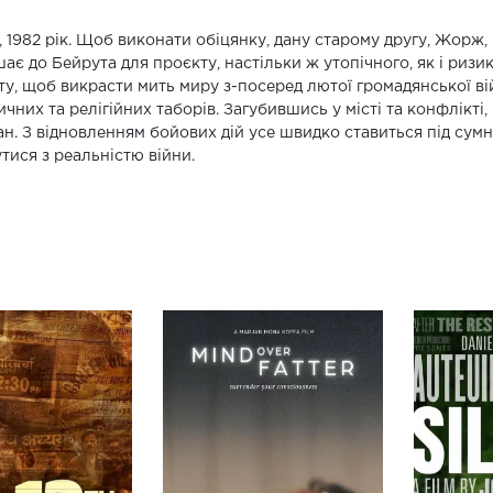
, 1982 рік. Щоб виконати обіцянку, дану старому другу, Жорж,
ає до Бейрута для проєкту, настільки ж утопічного, як і ризик
у, щоб викрасти мить миру з-посеред лютої громадянської вій
ичних та релігійних таборів. Загубившись у місті та конфлікті,
н. З відновленням бойових дій усе швидко ставиться під сумні
утися з реальністю війни.