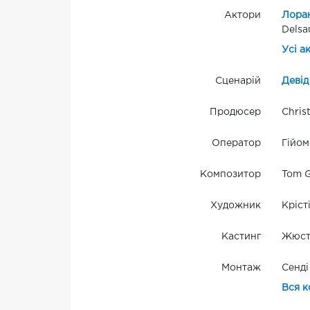
Актори
Лора
Delsa
Усі а
Сценарій
Деві
Продюсер
Chris
Оператор
Гійо
Композитор
Tom G
Художник
Кріст
Кастинг
Жюсті
Монтаж
Сенді
Вся к