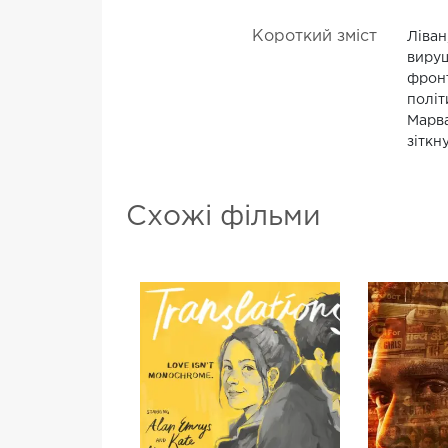
Короткий зміст
Ліван
вируш
фронт
політ
Марва
зіткн
Схожі фільми