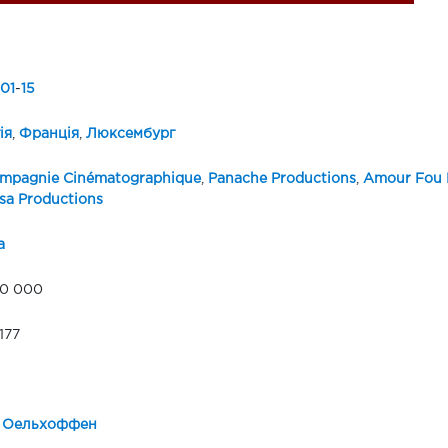
01
-
15
ія
,
Франція
,
Люксембург
mpagnie Cinématographique
,
Panache Productions
,
Amour Fou
a Productions
а
00 000
177
д Оельхоффен