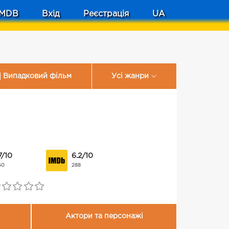
MDB
Вхід
Реєстрація
UA
Випадковий фільм
Усі жанри
7/10
6.2/10
50
288
Актори та персонажі