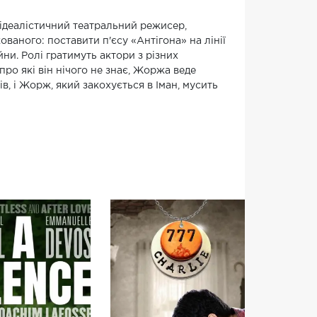
 ідеалістичний театральний режисер,
ованого: поставити п'єсу «Антігона» на лінії
ни. Ролі гратимуть актори з різних
 про які він нічого не знає, Жоржа веде
в, і Жорж, який закохується в Іман, мусить