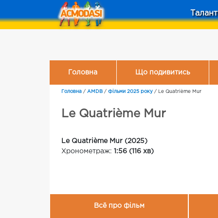
Талант
Головна
Що подивитись
Головна
/
AMDB
/
Фільми 2025 року
/
Le Quatrième Mur
Le Quatrième Mur
Le Quatrième Mur (2025)
Хронометраж:
1:56 (116 хв)
Всё про фільм