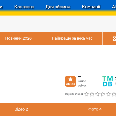
и
Кастинги
Для зйомок
Компанії
A
Новинки 2026
Найкраще за весь час
—
немає
оцінок
Оцініть фільм:
Відео 2
Фото 4