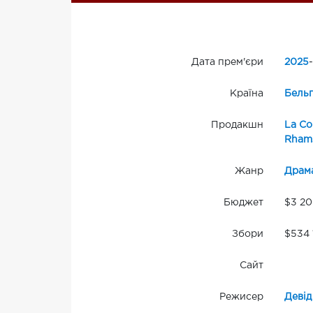
Дата прем'єри
2025
-
Країна
Бельг
Продакшн
La Co
Rhams
Жанр
Драм
Бюджет
$3 2
Збори
$534 
Сайт
Режисер
Деві