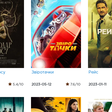
осу
Звіротачки
Рейс
5.4/10
2023-05-12
7.6/10
2023-01-11