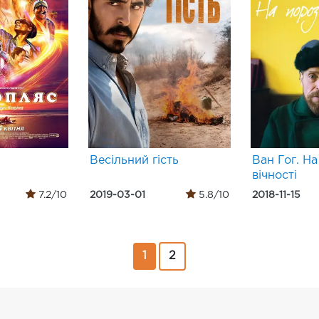
Весільний гість
Ван Гог. На
вічності
7.2/10
2019-03-01
5.8/10
2018-11-15
1
2