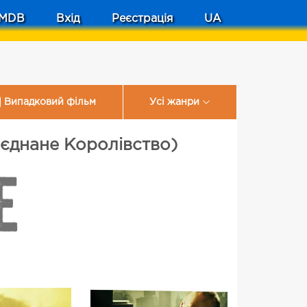
MDB
Вхід
Реєстрація
UA
Випадковий фільм
Усі жанри
б'єднане Королівство)