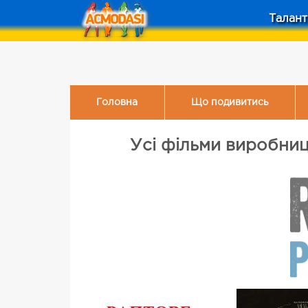
Талант
Головна
Що подивитись
Усі фільми виробницт