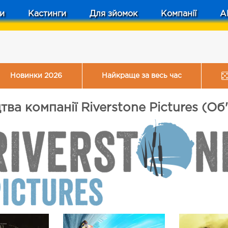
и
Кастинги
Для зйомок
Компанії
A
Новинки 2026
Найкраще за весь час
ва компанії Riverstone Pictures (О