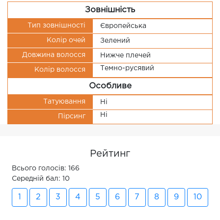
Зовнішність
Тип зовнішності
Європейська
Колір очей
Зелений
Довжина волосся
Нижче плечей
Темно-русявий
Колір волосся
Особливе
Татуювання
Ні
Ні
Пірсинг
Рейтинг
Всього голосів: 166
Середній бал: 10
1
2
3
4
5
6
7
8
9
10