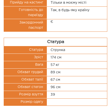
Прийду на кастинг
Тільки в моєму місті
Готовність до
Так, в будь-яку країну
переїзду
Є
Закордонний
паспорт
Статура
Статура
Струнка
Зріст
174 см
Вага
57 кг
Обхват грудей
89 см
Обхват талії
67 см
Обхват стегон
96 см
Розмір взуття
39
Розмір одягу