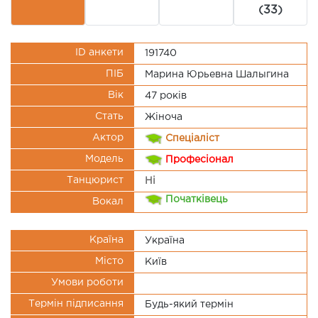
(33)
ID анкети
191740
ПІБ
Марина Юрьевна Шалыгина
Вік
47 рокiв
Стать
Жіноча
Актор
Спеціаліст
Модель
Професіонал
Танцюрист
Ні
Початківець
Вокал
Країна
Україна
Місто
Київ
Умови роботи
Термін підписання
Будь-який термін