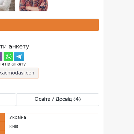
ти анкету
я на анкету
Освіта / Досвід (4)
а
Україна
о
Київ