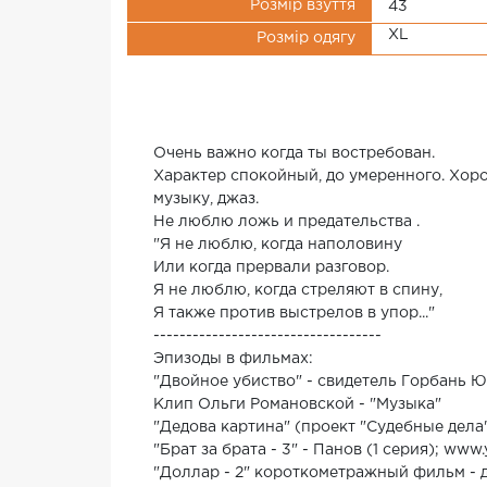
Розмір взуття
43
XL
Розмір одягу
Очень важно когда ты востребован.
Характер спокойный, до умеренного. Хор
музыку, джаз.
Не люблю ложь и предательства .
"Я не люблю, когда наполовину
Или когда прервали разговор.
Я не люблю, когда стреляют в спину,
Я также против выстрелов в упор..."
-----------------------------------
Эпизоды в фильмах:
"Двойное убиство" - свидетель Горбань 
Клип Ольги Романовской - "Музыка"
"Дедова картина" (проект "Судебные дела
"Брат за брата - 3" - Панов (1 серия); w
"Доллар - 2" короткометражный фильм - д