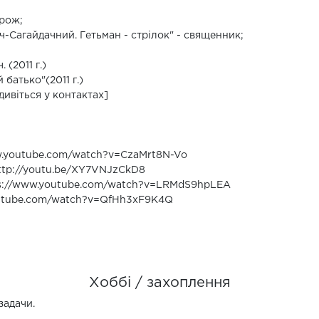
орож;
ч-Сагайдачний. Гетьман - стрілок" - священник;
(2011 г.)
батько"(2011 г.)
дивіться у контактах]
ww.youtube.com/watch?v=CzaMrt8N-Vo
http://youtu.be/XY7VNJzCkD8
tps://www.youtube.com/watch?v=LRMdS9hpLEA
youtube.com/watch?v=QfHh3xF9K4Q
Хоббі / захоплення
задачи.