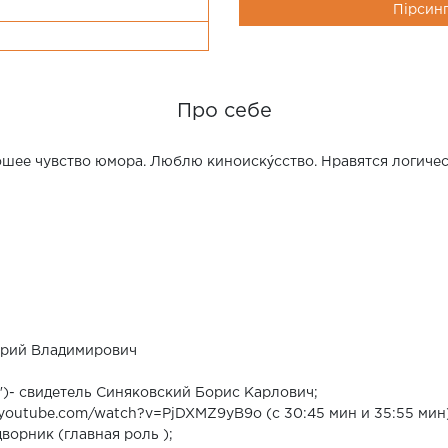
Пірсин
Про себе
ошее чувство юмора. Люблю киноиску́сство. Нравятся логиче
Юрий Владимирович
")- свидетель Синяковский Борис Карлович;
ww.youtube.com/watch?v=PjDXMZ9yB9o (с 30:45 мин и 35:55 мин
ворник (главная роль );