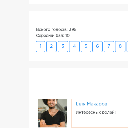
Всього голосів: 395
Середній бал: 10
1
2
3
4
5
6
7
8
Ілля Макаров
Интересных ролей!