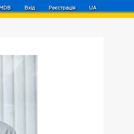
MDB
Вхід
Реєстрація
UA