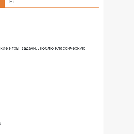
Ні
г
ские игры, задачи. Люблю классическую
)