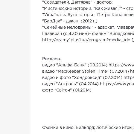
"Созидатели. Дегтярев" - доктор;
"Мистические истории. "Как живая."" - ст
"Україна: забута історія - Петро Конашеви
"БарДак" - декан; (2012 г.)
"Семейные мелодрамы" - адвокат, главврач. 
Главврач (с 4.30 мин)- фильм "Випадковий 
http://dramy.1plus1.ua/program?media_id= [
Реклама:
видио "Альфа-Банк" (09.2014) https://w
видео "MacKeeper Stolen Time" (07.2014) 
видео и фото "Хондроксид" (07.2014) ht
видео "Антраль" (04.2014) https://www.
фото "Свiточ" (01.2014)
Съемки в кино. Бильярд; логические игры,