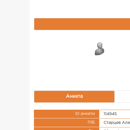
Анкета
ID анкети
114945
ПІБ
Старцев Але