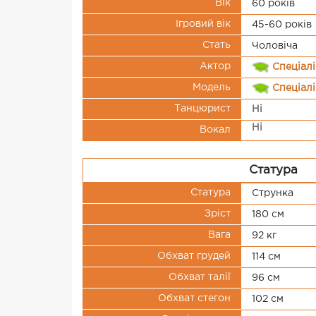
Вік
60 рокiв
Ігровий вік
45-60 років
Стать
Чоловіча
Актор
Спеціалі
Модель
Спеціалі
Танцюрист
Ні
Ні
Вокал
Статура
Статура
Струнка
Зріст
180 см
Вага
92 кг
Обхват грудей
114 см
Обхват талії
96 см
Обхват стегон
102 см