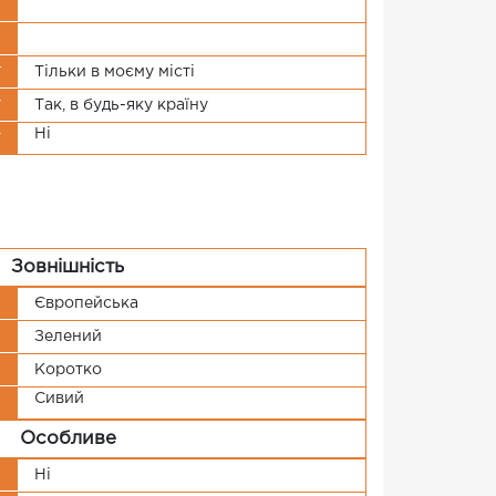
и
я
г
Тільки в моєму місті
у
Так, в будь-яку країну
Ні
т
Зовнішність
і
Європейська
й
Зелений
я
Коротко
Сивий
я
Особливе
я
Ні