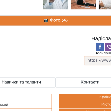
📷 Фото (4)
Надісла
Посиланн
Навички та таланти
Контакти
Країн
Міст
ксей