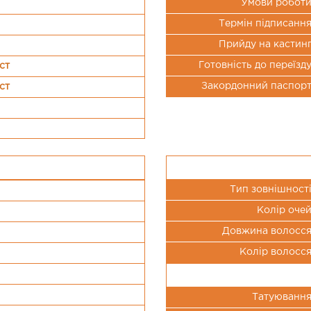
Умови робот
Термін підписанн
Прийду на кастин
Готовність до переїзд
ст
Закордонний паспор
ст
Тип зовнішност
Колір оче
Довжина волосс
Колір волосс
Татуюванн