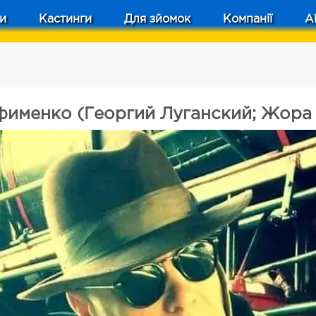
и
Кастинги
Для зйомок
Компанії
A
именко (Георгий Луганский; Жора