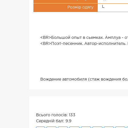
L
Розмір одягу
<BR>Большой опыт в сьемках. Амплуа - о
<BR>Поэт-песенник. Автор-исполнитель. 
Вождение автомобиля (стаж вождения боле
Всього голосів: 133
Середній бал: 9.9