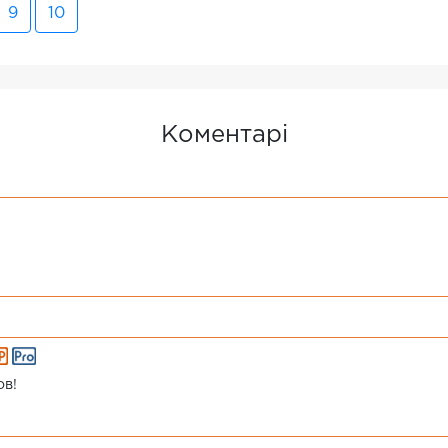
9
10
Коментарі
ов!