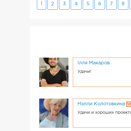
1
2
3
4
5
6
7
8
Ілля Макаров
Удачи!
Нэлли Колотовкина
Удачи и хороших проект