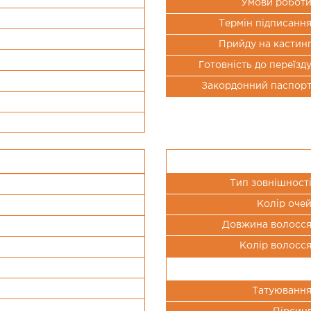
Умови робот
Термін підписанн
Прийду на кастин
Готовність до переїзд
Закордонний паспор
Тип зовнішност
Колір оче
Довжина волосс
Колір волосс
Татуюванн