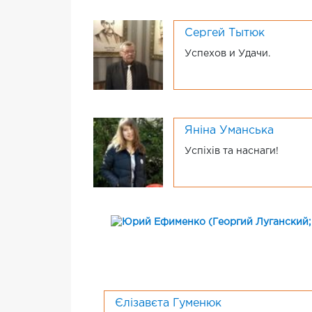
Сергей Тытюк
Успехов и Удачи.
Яніна Уманська
Успіхів та наснаги!
Єлізавєта Гуменюк