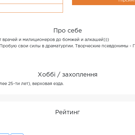
Пірсин
Про себе
т врачей и милиционеров до бомжей и алкашей)))
Пробую свои силы в драматургии. Творческие псевдонимы - 
Хоббі / захоплення
е 25-ти лет), верховая езда.
Рейтинг