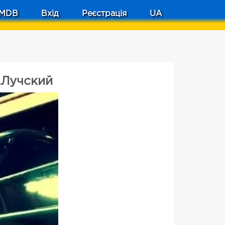
MDB
Вхід
Реєстрація
UA
 Лучский