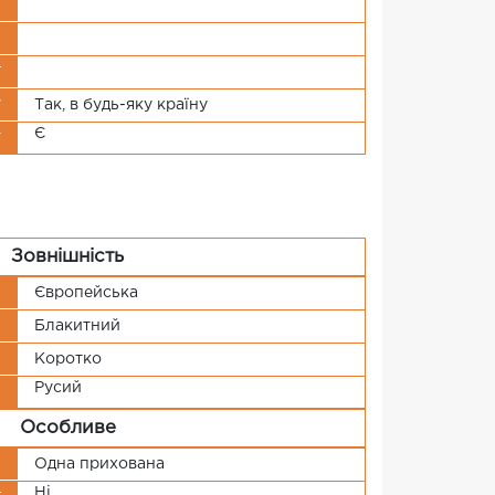
и
я
г
у
Так, в будь-яку країну
Є
т
Зовнішність
і
Європейська
й
Блакитний
я
Коротко
Русий
я
Особливе
я
Одна прихована
Ні