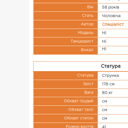
Вік
58 рокiв
Стать
Чоловіча
Актор
Спеціаліст
Модель
Ні
Танцюрист
Ні
Ні
Вокал
Статура
Статура
Струнка
Зріст
178 см
Вага
80 кг
Обхват грудей
см
Обхват талії
см
Обхват стегон
см
Розмір взуття
41