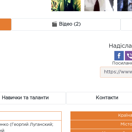
🎬 Відео (2)
Надісла
Посиланн
Навички та таланти
Контакти
Країн
Міст
ко (Георгий Луганский;
ий