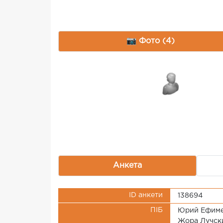
📷 Фото (4)
Анкета
ID анкети
138694
ПІБ
Юрий Ефимен
Жора Лучск