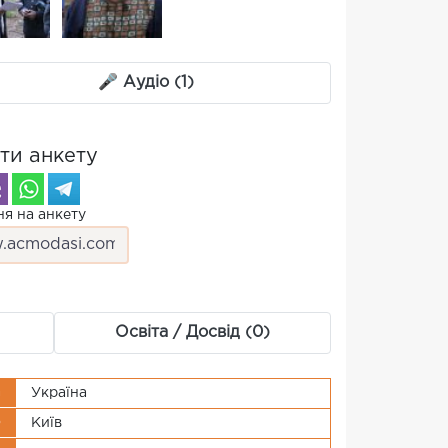
🎤 Аудіо (1)
ти анкету
я на анкету
Освіта / Досвід (0)
а
Україна
о
Київ