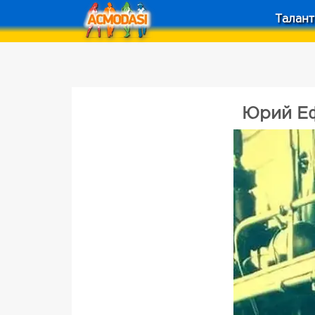
Талант
Юрий Еф