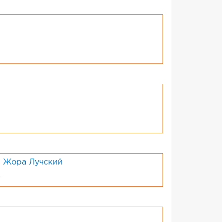
; Жора Лучский
)