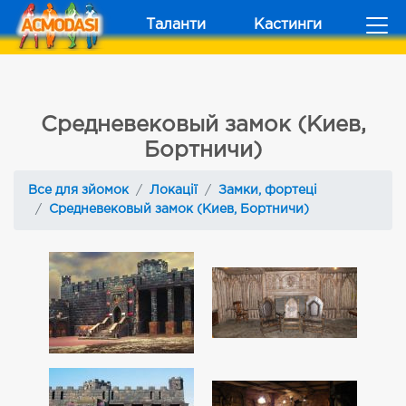
Таланти
Кастинги
Средневековый замок (Киев,
Бортничи)
Все для зйомок
Локації
Замки, фортеці
Средневековый замок (Киев, Бортничи)