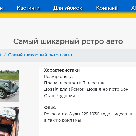
и
Кастинги
Для зйомок
Компанії
A
Самый шикарный ретро авто
і
Самый шикарный ретро авто
Характеристики
Розмір одягу:
Права власності: Я власник
Дозвіл для зйомок: Дозвіл не потрібен
Стан: Чудовий
Опис
Ретро авто Ауди 225 1936 года - идеальн
а также рекламы