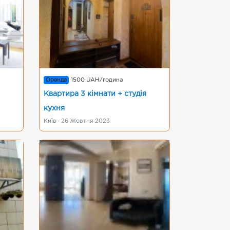
Оренда
1500 UAH/година
Квартира 3 кімнати + студія
кухня
Київ · 26 Жовтня 2023