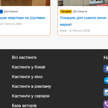
да
Договірна
Продаж
Договірна
шая квартира на Шулявке
Локацию для сьемок мини-
 27 Лютого 2015
маркет
Киев · 15 Лютого 2018
Н
Всі кастинги
Кастинги у Києві
Кастинги у кіно
Кастинги в рекламу
Кастинги у серіали
База акторів