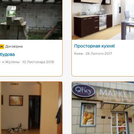
Просторная кухня!
аж
Договірна
Киев · 26 Лютого 2017
будова
р- н Жуляны · 10 Листопада 2019