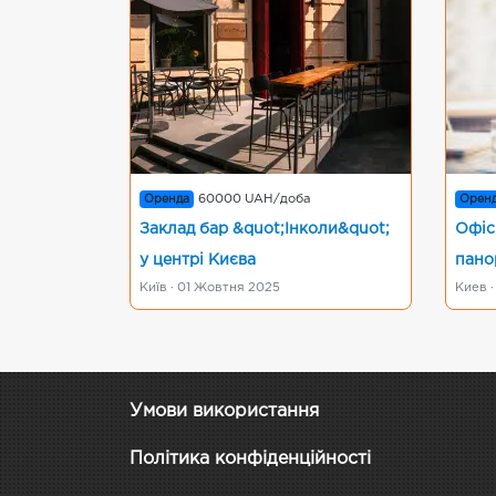
Оренда
60000 UAH/доба
Орен
Заклад бар &quot;Інколи&quot;
Офіс
у центрі Києва
пано
Київ · 01 Жовтня 2025
Киев ·
Умови використання
Політика конфіденційності