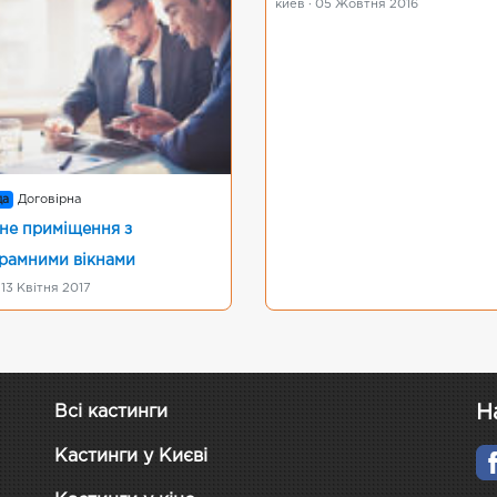
киев · 05 Жовтня 2016
да
Договірна
не приміщення з
рамними вікнами
 13 Квітня 2017
Н
Всі кастинги
Кастинги у Києві