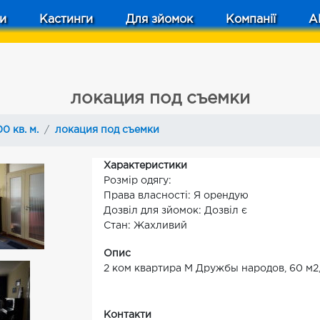
и
Кастинги
Для зйомок
Компанії
A
локация под съемки
0 кв. м.
локация под съемки
Характеристики
Розмір одягу:
Права власності: Я орендую
Дозвіл для зйомок: Дозвіл є
Стан: Жахливий
Опис
2 ком квартира М Дружбы народов, 60 м2,
Контакти