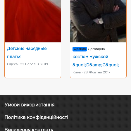
Детские наряднЬІе
Оренда
Договірна
платья
костюм мужской
Одеса · 22 Березня 2019
&quot;D&amp;G&quot;
Киев · 28 Жовтня 2017
Умови використання
Політика конфіденційності
Видалення контенту