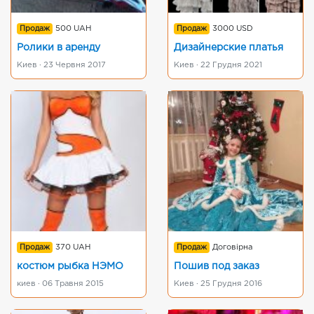
Продаж
500 UAH
Продаж
3000 USD
Ролики в аренду
Дизайнерские платья
Киев · 23 Червня 2017
Киев · 22 Грудня 2021
Продаж
370 UAH
Продаж
Договірна
костюм рыбка НЭМО
Пошив под заказ
киев · 06 Травня 2015
Киев · 25 Грудня 2016