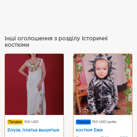
Інші оголошення з розділу Історичні
костюми
Продаж
100 USD
Оренда
150 USD/доба
Блуза, платье вышитые
костюм Ежа