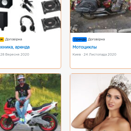
аж
Договірна
Оренда
Договірна
ехника, аренда
Мотоциклы
· 28 Вересня 2020
Киев · 24 Листопада 2020