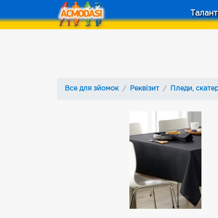
Талант
Все для зйомок
Реквізит
Пледи, скатер