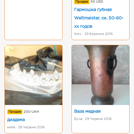
Продаж
50 USD
Гармошка губная
Weltmeister, ок. 50-60-
хх годов
Kiev · 29 Березня 2015
Ваза медная
Продаж
200 UAH
Буча · 29 Червня 2016
диадема
киев · 28 Червня 2016