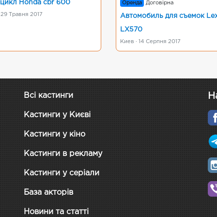
цикл Honda cbr 600
Оренда
Договірна
 29 Травня 2017
Автомобиль для съемок Le
LX570
Киев · 14 Серпня 2017
Н
Всі кастинги
Кастинги у Києві
Кастинги у кіно
Кастинги в рекламу
Кастинги у серіали
База акторів
Новини та статті