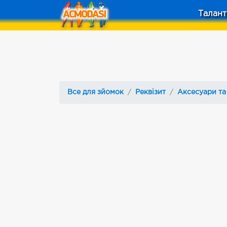
Талант
Все для зйомок
Реквізит
Аксесуари та 