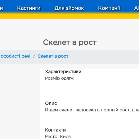
и
Кастинги
Для зйомок
Компанії
A
Скелет в рост
особисті речі
Скелет в рост
Характеристики
Розмір одягу:
Опис
Ищем скелет человека в полный рост, дне
Контакти
Місто: Киев