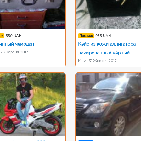
аж
550 UAH
Продаж
955 UAH
инный чемодан
Кейс из кожи аллигатора
 28 Червня 2017
лакированный чёрный
Kiev · 31 Жовтня 2017