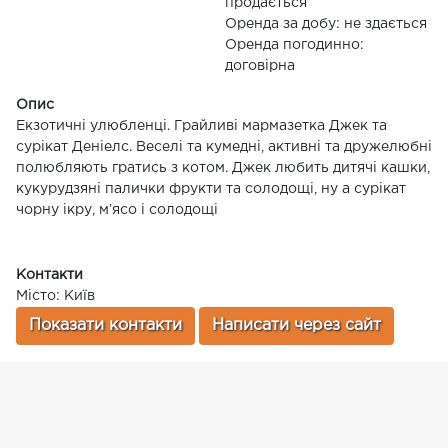
продається
Оренда за добу: не здається
Оренда погодинно:
договірна
Опис
Екзотичні улюбленці. Грайливі мармазетка Джек та
сурікат Деніелс. Веселі та кумедні, активні та дружелюбні
полюбляють гратись з котом. Джек любить дитячі кашки,
кукурудзяні палички фрукти та солодощі, ну а сурікат
чорну ікру, мʼясо і солодощі
Контакти
Місто: Київ
Показати контакти
Написати через сайт