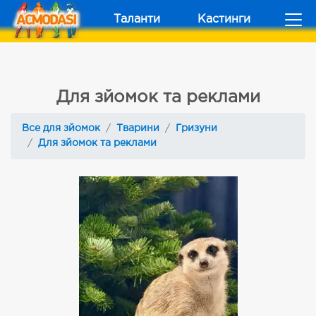
Таланти
Кастинги
Для зйомок та реклами
Все для зйомок
Тварини
Гризуни
Для зйомок та реклами