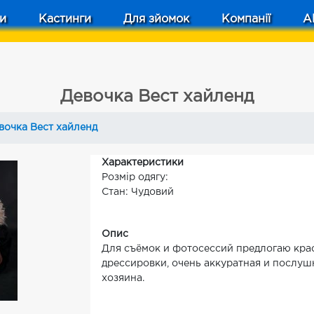
и
Кастинги
Для зйомок
Компанії
A
Девочка Вест хайленд
вочка Вест хайленд
Характеристики
Розмір одягу:
Стан: Чудовий
Опис
Для съёмок и фотосессий предлогаю крас
дрессировки, очень аккуратная и послушн
хозяина.