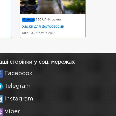
Оренда
250 UAH/година
Хаски для фотосессии
Київ · 03 Жовтня 2017
аші сторінки у соц. мережах
Facebook
Telegram
Instagram
Viber