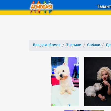
Талант
Все для зйомок
Тварини
Собаки
Де