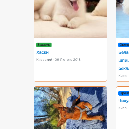
Задарма
Орен
Хаски
Бела
Киевский · 09 Лютого 2018
шпиц
рекл
Киев ·
Орен
Чиху
Киев ·