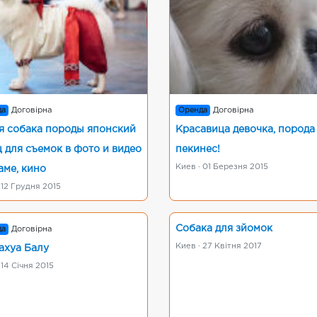
да
Договірна
Оренда
Договірна
я собака породы японский
Красавица девочка, порода
 для съемок в фото и видео
пекинес!
Киев · 01 Березня 2015
аме, кино
 12 Грудня 2015
Собака для зйомок
да
Договірна
Киев · 27 Квітня 2017
ахуа Балу
 14 Січня 2015