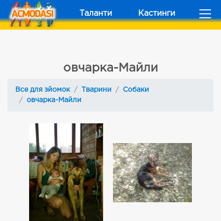
Таланти
Кастинги
овчарка-Майли
Все для зйомок
Тварини
Собаки
овчарка-Майли