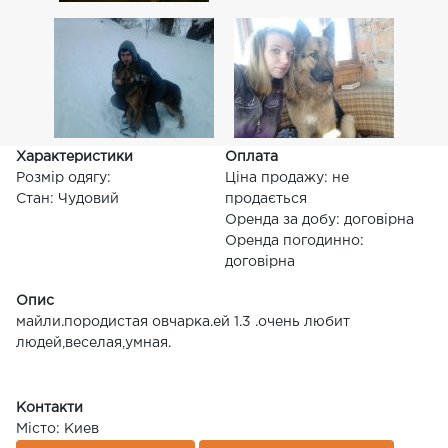
Характеристики
Оплата
Розмір одягу:
Ціна продажу: не
Стан: Чудовий
продається
Оренда за добу: договірна
Оренда погодинно:
договірна
Опис
майли.породистая овчарка.ей 1.3 .очень любит
людей,веселая,умная.
Контакти
Місто: Киев