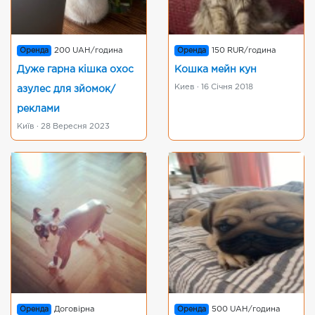
Оренда
200 UAH/година
Оренда
150 RUR/година
Дуже гарна кішка охос
Кошка мейн кун
Киев · 16 Січня 2018
азулес для зйомок/
реклами
Київ · 28 Вересня 2023
Оренда
Договірна
Оренда
500 UAH/година