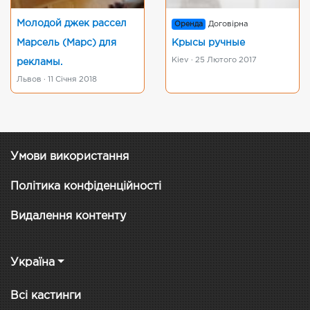
Молодой джек рассел
Оренда
Договірна
Марсель (Марс) для
Крысы ручные
Kiev · 25 Лютого 2017
рекламы.
Львов · 11 Січня 2018
Умови використання
Політика конфіденційності
Видалення контенту
Україна
Всі кастинги