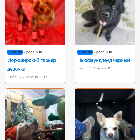
Оренда
Договірна
Оренда
Договірна
Йоркширский терьер
Ньюфаундленд черный
Киев · 15 Січня 2020
девочка
Киев · 26 Серпня 2017