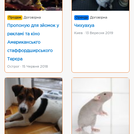
Продаж
Договірна
Оренда
Договірна
Пропоную для зйомок у
Чихуахуа
Киев · 13 Вересня 2019
рекламі та кіно
Американськго
стаффордширського
Терєра
Острог · 15 Червня 2018