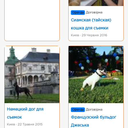
Оренда
Договірна
Сиамская (тайская)
кошка для съемки
Киев · 29 Червня 2016
Немецкий дог для
Оренда
Договірна
съемок
Французский бульдог
Киев · 22 Травня 2015
Джеська