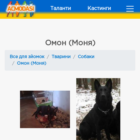
Таланти
Кастинги
Омон (Моня)
Все для зйомок
Тварини
Собаки
Омон (Моня)