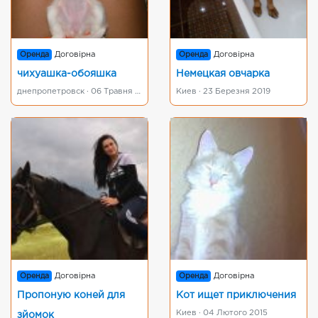
Оренда
Договірна
Оренда
Договірна
чихуашка-обояшка
Немецкая овчарка
днепропетровск · 06 Травня 2015
Киев · 23 Березня 2019
Оренда
Договірна
Оренда
Договірна
Пропоную коней для
Кот ищет приключения
Киев · 04 Лютого 2015
зйомок