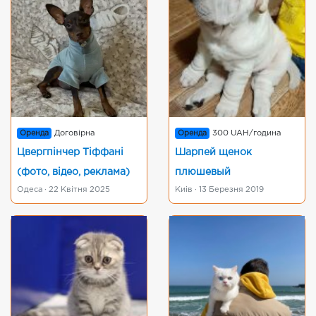
Оренда
Договірна
Оренда
300 UAH/година
Цвергпінчер Тіффані
Шарпей щенок
(фото, відео, реклама)
плюшевый
Одеса · 22 Квітня 2025
Киів · 13 Березня 2019