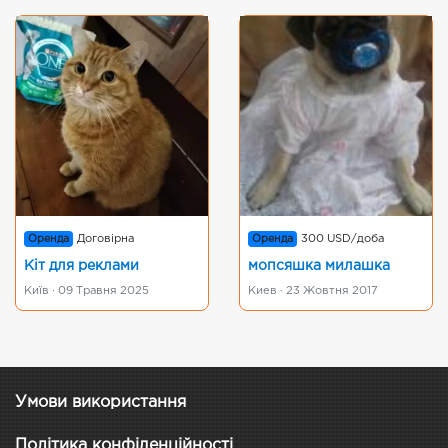
Оренда
Договірна
Оренда
300 USD/доба
Кіт для реклами
мопсяшка милашка
Київ · 09 Травня 2025
Киев · 23 Жовтня 2017
Умови використання
Політика конфіденційності