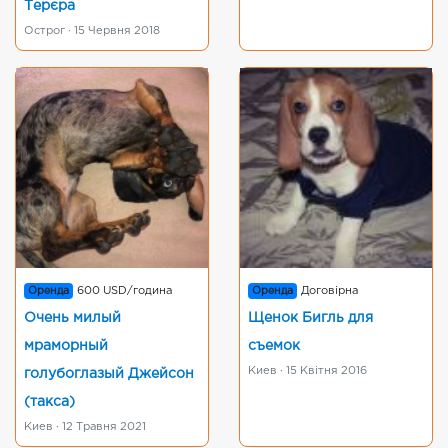
Терєра
Острог · 15 Червня 2018
Оренда
600 USD/година
Оренда
Договірна
Очень милый
Щенок Бигль для
мраморный
съемок
Киев · 15 Квітня 2016
голубоглазый Джейсон
(такса)
Киев · 12 Травня 2021