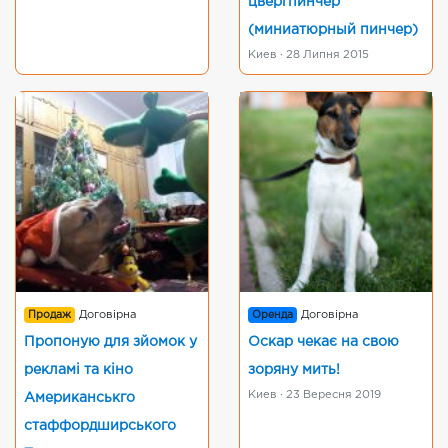
цвергпинчер
(миниатюрный пинчер)
Киев · 28 Липня 2015
Продаж
Договірна
Оренда
Договірна
Пропоную для зйомок у
Оскар чекає на свою
рекламі та кіно
зоряну мить!
Киев · 23 Вересня 2019
Американськго
стаффордширського