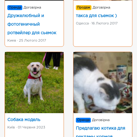
Оренда
Договірна
Продаж
Договірна
Дружелюбный и
такса для съемок )
Одесса · 16 Лютого 2017
фотогеничный
ротвейлер для сьемок
Киев · 25 Лютого 2017
Собака модель
Оренда
Договірна
Київ · 01 Червня 2023
Предлагаю котика для