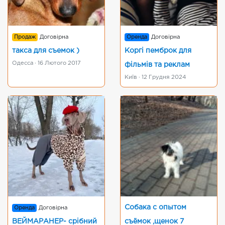
Продаж
Договірна
Оренда
Договірна
такса для съемок )
Коргі пемброк для
Одесса · 16 Лютого 2017
фільмів та реклам
Київ · 12 Грудня 2024
Собака с опытом
Оренда
Договірна
ВЕЙМАРАНЕР- срібний
съёмок ,щенок 7