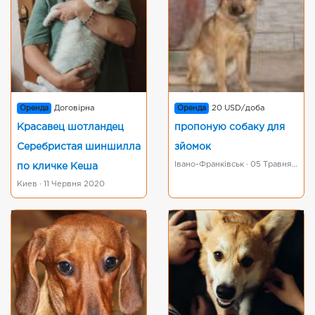
Оренда
Договірна
Оренда
20 USD/доба
Красавец шотландец
пропоную собаку для
Серебристая шиншилла
зйомок
Івано-Франківськ · 05 Травня 2016
по кличке Кеша
Киев · 11 Червня 2020