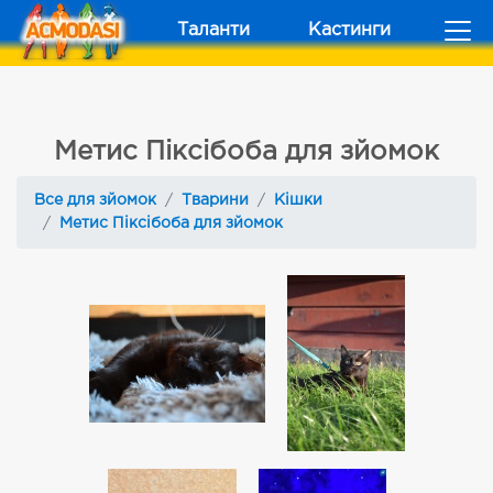
Таланти
Кастинги
Метис Піксібоба для зйомок
Все для зйомок
Тварини
Кішки
Метис Піксібоба для зйомок