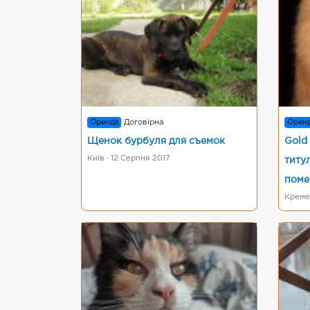
Оренда
Договірна
Орен
Щенок бурбуля для съемок
Gold
Київ · 12 Серпня 2017
титу
поме
Кремен