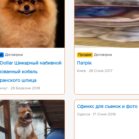
да
Договірна
Продаж
Договірна
 Dollar Шикарный набивной
Патрік
Киев · 28 Січня 2017
лованный кобель
ранского шпица
чуг · 28 Березня 2018
Сфинкс для съемок и фото
Одесса · 17 Січня 2016