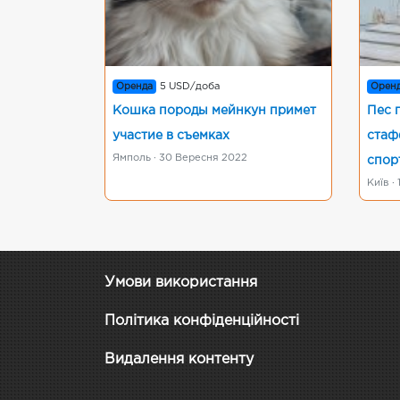
Оренда
5 USD/доба
Орен
Кошка породы мейнкун примет
Пес 
участие в съемках
стаф
Ямполь · 30 Вересня 2022
спор
Київ ·
Умови використання
Політика конфіденційності
Видалення контенту