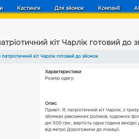
и
Кастинги
Для зйомок
Компанії
A
атріотичний кіт Чарлік готовий до 
 патріотичний кіт Чарлік готовий до зйомок
Характеристики
Розмір одягу:
Опис
Привіт. Я, патріотичний кіт Чарлік, з триз
зйомках рекламних роликів, художніх філь
дні 500 грн., вартість одна година вихідні
від метро Дорогожичи до локації.