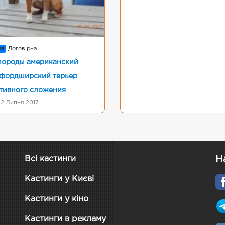
да
Договірна
породы американский
фордширский терьер
тивного сложения
 12 Липня 2017
Н
Всі кастинги
Кастинги у Києві
Кастинги у кіно
Кастинги в рекламу