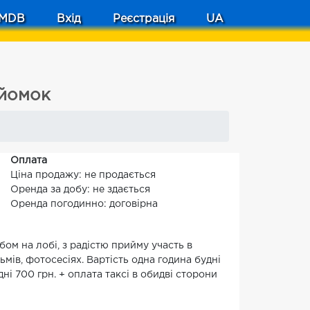
MDB
Вхід
Реєстрація
UA
зйомок
Оплата
Ціна продажу: не продається
Оренда за добу: не здається
Оренда погодинно: договірна
убом на лобі, з радістю прийму участь в
мів, фотосесіях. Вартість одна година будні
 дні 700 грн. + оплата таксі в обидві сторони