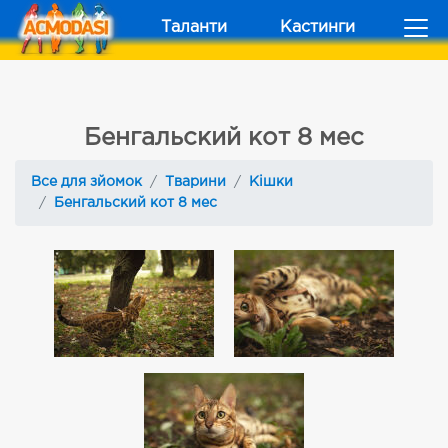
Таланти
Кастинги
Бенгальский кот 8 мес
Все для зйомок
Тварини
Кішки
Бенгальский кот 8 мес