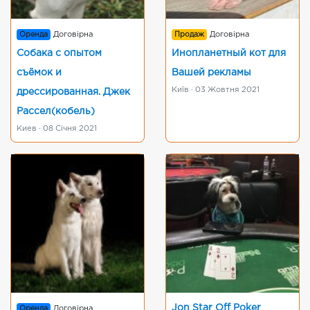
Оренда
Договірна
Продаж
Договірна
Собака с опытом
Инопланетный кот для
съёмок и
Вашей рекламы
Київ · 03 Жовтня 2021
дрессированная. Джек
Рассел(кобель)
Киев · 08 Січня 2021
Jon Star Off Poker
Оренда
Договірна